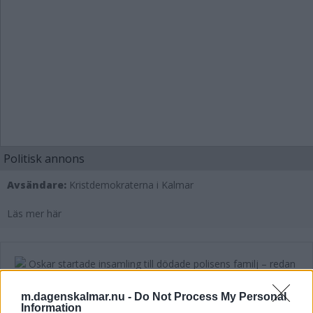
Politisk annons
Avsändare:
Kristdemokraterna i Kalmar
Läs mer här
Oskar startade insamling till dödade
m.dagenskalmar.nu -
Do Not Process My Personal
Information