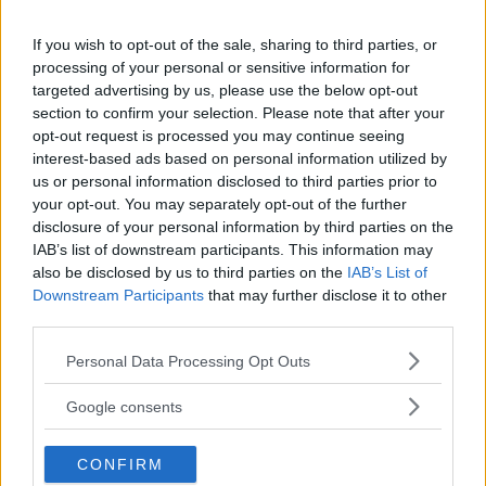
polisens familj – redan uppe i över
miljonen
If you wish to opt-out of the sale, sharing to third parties, or
processing of your personal or sensitive information for
NYHETER
05 juli 2026 12.00
targeted advertising by us, please use the below opt-out
section to confirm your selection. Please note that after your
opt-out request is processed you may continue seeing
Läs in fler nyheter
interest-based ads based on personal information utilized by
us or personal information disclosed to third parties prior to
your opt-out. You may separately opt-out of the further
disclosure of your personal information by third parties on the
SENASTE
IAB’s list of downstream participants. This information may
also be disclosed by us to third parties on the
IAB’s List of
Kvinna anmäler grov stöld i centrala Kalmar i går
Downstream Participants
that may further disclose it to other
third parties.
Berusad pojke under 15 år misstänks ha sålt sprit till andra barn
Please note that this website/app uses one or more Google
Personal Data Processing Opt Outs
Kvinna som köade till teatern utsatt för fickstöld
services and may gather and store information including but
not limited to your visit or usage behaviour. You may click to
Google consents
Stoppades på Malmen i natt – man misstänks för drograttfylleri
grant or deny consent to Google and its third-party tags to
use your data for below specified purposes in below Google
CONFIRM
consent section.
Berusad man misstänks ha misshandlat kvinna i Kalmar