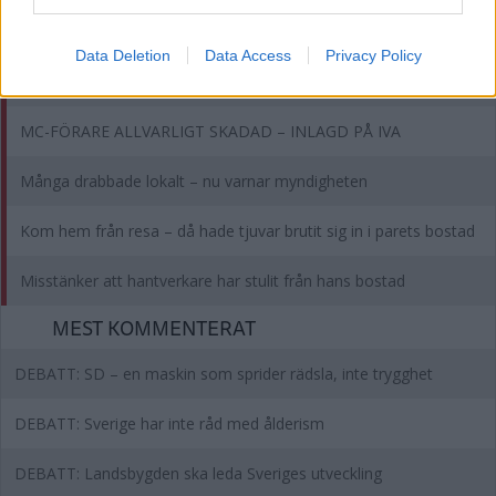
MEST LÄST
Data Deletion
Data Access
Privacy Policy
MAN RATTFULL PÅ BÅT – FÖRDES TILL LAND
MC-FÖRARE ALLVARLIGT SKADAD – INLAGD PÅ IVA
Många drabbade lokalt – nu varnar myndigheten
Kom hem från resa – då hade tjuvar brutit sig in i parets bostad
Misstänker att hantverkare har stulit från hans bostad
MEST KOMMENTERAT
DEBATT: SD – en maskin som sprider rädsla, inte trygghet
DEBATT: Sverige har inte råd med ålderism
DEBATT: Landsbygden ska leda Sveriges utveckling