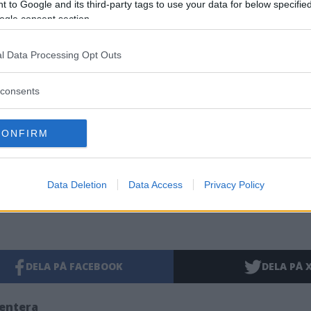
 to Google and its third-party tags to use your data for below specifi
Schirrmacher, lektor i litteraturvetenskap
ogle consent section.
programpunkter kommer att komma.
l Data Processing Opt Outs
consents
CONFIRM
Data Deletion
Data Access
Privacy Policy
DELA PÅ FACEBOOK
DELA PÅ 
entera