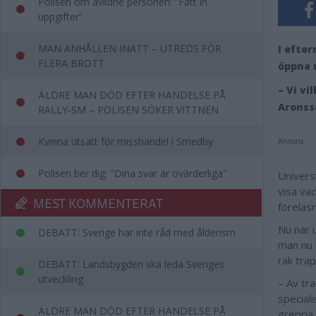
Polisen om avlidne personen: ”Fått in
uppgifter”
MAN ANHÅLLEN INATT – UTREDS FÖR
I efter
FLERA BROTT
öppna 
– Vi vi
ÄLDRE MAN DÖD EFTER HÄNDELSE PÅ
Aronss
RALLY-SM – POLISEN SÖKER VITTNEN
Kvinna utsatt för misshandel i Smedby
Annons:
Polisen ber dig: "Dina svar är ovärderliga"
Univers
visa va
MEST KOMMENTERAT
föreläs
Nu när 
DEBATT: Sverige har inte råd med ålderism
man
nu
rak tra
DEBATT: Landsbygden ska leda Sveriges
utveckling
– Av tra
speciali
ÄLDRE MAN DÖD EFTER HÄNDELSE PÅ
greppa,