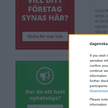
Varje ti
ämne
s
av före
ögonen 
ske när
sjökapte
dagenska
Fakt
If you wish 
sensitive in
Linne
confirm you
continue se
14 ok
information 
Fredri
further disc
participants
21 ok
Downstream 
28 ok
Hultqvi
Please note
information 
11 n