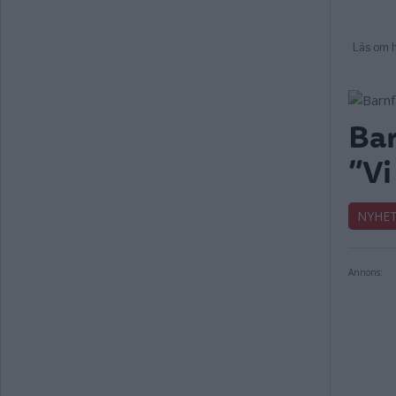
Bar
”Vi
NYHE
Annons: