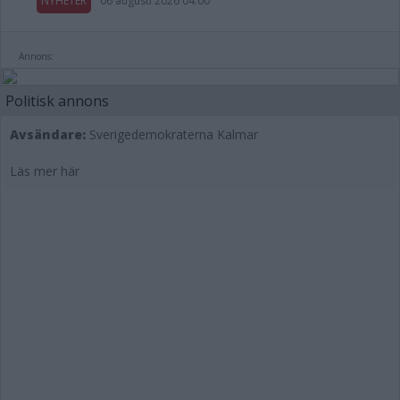
NYHETER
06 augusti 2026 04.00
Annons:
Politisk annons
Avsändare:
Sverigedemokraterna Kalmar
Läs mer här