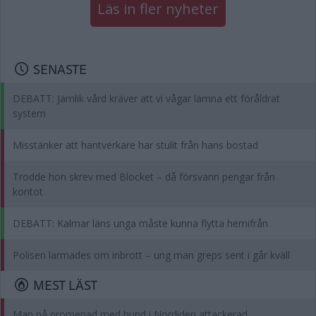
Läs in fler nyheter
SENASTE
DEBATT: Jämlik vård kräver att vi vågar lämna ett föråldrat
system
Misstänker att hantverkare har stulit från hans bostad
Trodde hon skrev med Blocket – då försvann pengar från
kontot
DEBATT: Kalmar läns unga måste kunna flytta hemifrån
Polisen larmades om inbrott – ung man greps sent i går kväll
MEST LÄST
Man på promenad med hund i Norrliden attackerad