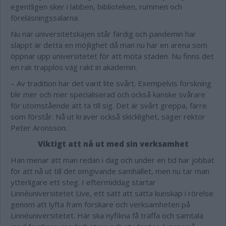
egentligen sker i labben, biblioteken, rummen och
föreläsningssalarna.
Nu när universitetskajen står färdig och pandemin har
släppt är detta en möjlighet då man
nu
har
en arena som
öppnar upp universitetet för att möta staden. Nu finns det
en rak trapplös väg rakt in akademin.
– Av tradition har det varit lite svårt. Exempelvis forskning
blir mer och mer specialiserad och också kanske svårare
för utomstående att ta till sig. Det är svårt greppa, färre
som förstår. Nå ut kräver också skicklighet, säger rektor
Peter Aronsson.
Viktigt att nå ut med sin verksamhet
Han menar att man redan i dag och under en tid har jobbat
för att nå ut till det omgivande samhället, men nu tar man
ytterligare ett steg. I eftermiddag startar
Linnéuniversitetet Live, ett sätt att sätta kunskap i rörelse
genom att lyfta fram forskare och verksamheten på
Linnéuniversitetet. Här ska nyfikna få träffa och samtala