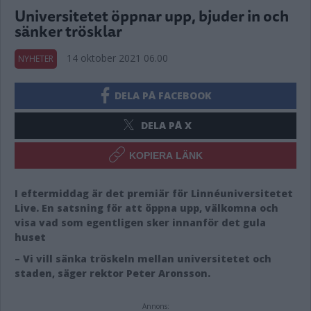
Universitetet öppnar upp, bjuder in och
sänker trösklar
14 oktober 2021 06.00
NYHETER
DELA PÅ FACEBOOK
DELA PÅ X
KOPIERA LÄNK
I eftermiddag är det premiär för Linnéuniversitetet
Live. En satsning för att öppna upp, välkomna och
visa vad som egentligen sker innanför det gula
huset
– Vi vill sänka tröskeln mellan universitetet och
staden, säger rektor Peter Aronsson.
Annons: