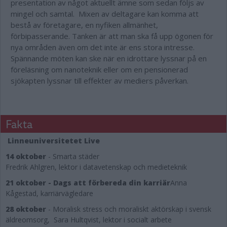
presentation av något aktuellt
ämne
som sedan följs av
mingel och samtal. Mixen av deltagare kan komma att
bestå av företagare, en nyfiken allmänhet,
förbipasserande. Tanken är att man ska få upp ögonen för
nya områden även om det inte är ens stora intresse.
Spännande möten kan ske när en idrottare lyssnar på en
föreläsning om nanoteknik eller om en pensionerad
sjökapten lyssnar till effekter av mediers påverkan.
Fakta
Linneuniversitetet Live
14 oktober
-
Smarta städer
Fredrik Ahlgren, lektor i datavetenskap och medieteknik
21 oktober
- Dags att förbereda din karriär
Anna
Kågestad, karriärvägledare
28 oktober
-
Moralisk stress och moraliskt aktörskap i svensk
äldreomsorg
,
Sara Hultqvist, lektor i socialt arbete