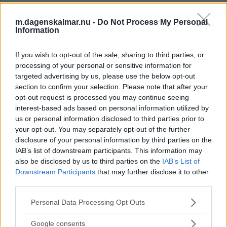
m.dagenskalmar.nu -
Do Not Process My Personal
Information
EXTREMT STOR BRANDRISK I NORRA
LÄNET
If you wish to opt-out of the sale, sharing to third parties, or
processing of your personal or sensitive information for
NYHETER
30 juli 2026 07.59
targeted advertising by us, please use the below opt-out
section to confirm your selection. Please note that after your
opt-out request is processed you may continue seeing
interest-based ads based on personal information utilized by
Larm om madrass – trafikanter
us or personal information disclosed to third parties prior to
uppmanades till försiktighet
your opt-out. You may separately opt-out of the further
disclosure of your personal information by third parties on the
NYHETER
30 juli 2026 07.32
IAB’s list of downstream participants. This information may
also be disclosed by us to third parties on the
IAB’s List of
Downstream Participants
that may further disclose it to other
Annons:
third parties.
Please note that this website/app uses one or more Google
Personal Data Processing Opt Outs
services and may gather and store information including but
not limited to your visit or usage behaviour. You may click to
Google consents