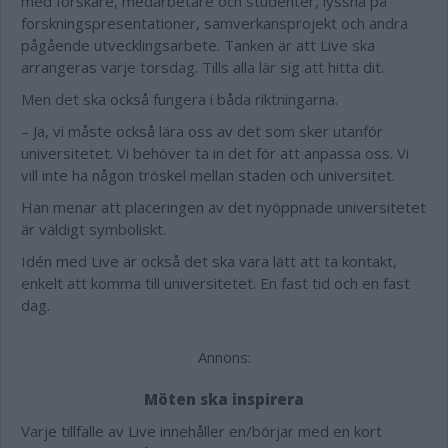
med forskare, medarbetare och studenter, lyssna på
forskningspresentationer, samverkansprojekt och andra
pågående utvecklingsarbete. Tanken är att Live ska
arrangeras varje torsdag. Tills alla lär sig att hitta dit.
Men det ska också fungera i båda riktningarna.
– Ja, vi måste också lära oss av det som sker utanför
universitetet. Vi behöver ta in det för att anpassa oss. Vi
vill inte ha någon tröskel mellan staden och universitet.
Han menar att placeringen av det nyöppnade universitetet
är väldigt symboliskt.
Idén med Live är också det ska vara lätt att ta kontakt,
enkelt att komma till universitetet. En fast tid och en fast
dag.
Annons:
Möten ska inspirera
Varje tillfälle av Live innehåller en/
börjar med en
kort