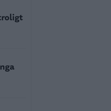
roligt
ånga