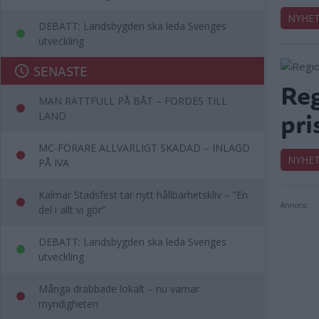
NYHE
DEBATT: Landsbygden ska leda Sveriges
utveckling
SENASTE
Reg
MAN RATTFULL PÅ BÅT – FÖRDES TILL
pri
LAND
MC-FÖRARE ALLVARLIGT SKADAD – INLAGD
NYHE
PÅ IVA
Kalmar Stadsfest tar nytt hållbarhetskliv – ”En
Annons:
del i allt vi gör”
DEBATT: Landsbygden ska leda Sveriges
utveckling
Många drabbade lokalt – nu varnar
myndigheten