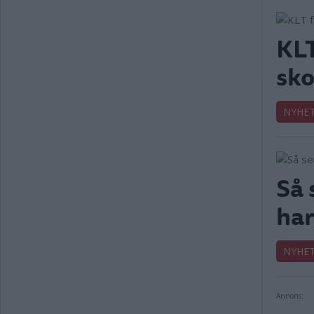
KLT
sko
NYHE
Så 
har
NYHE
Annons: