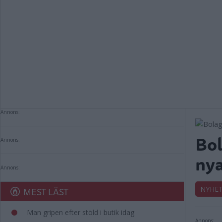
Annons:
Bol
Annons:
nya
Annons:
NYHE
MEST LÄST
Man gripen efter stöld i butik idag
Annons: