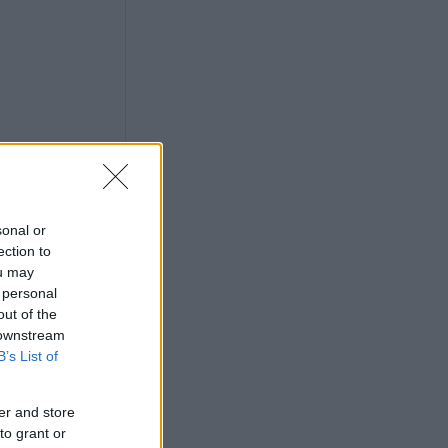
R
sonal or
K
ection to
ou may
 personal
out of the
 downstream
B’s List of
G –
er and store
to grant or