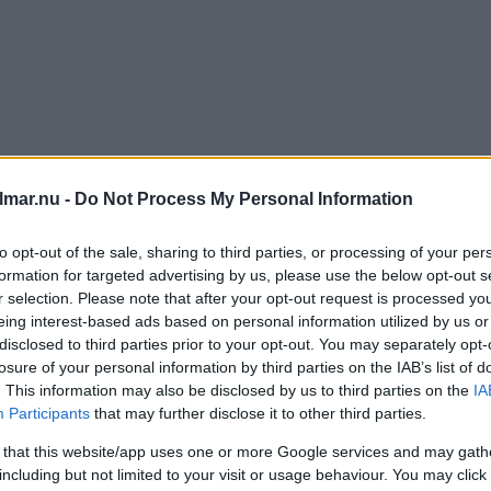
lmar.nu -
Do Not Process My Personal Information
R ÄR FÖRETAGEN SOM FÅ
to opt-out of the sale, sharing to third parties, or processing of your per
RA LINJELAGD BUSSTRAFI
formation for targeted advertising by us, please use the below opt-out s
r selection. Please note that after your opt-out request is processed y
eing interest-based ads based on personal information utilized by us or
disclosed to third parties prior to your opt-out. You may separately opt-
TER
14 oktober 2025 12.31
losure of your personal information by third parties on the IAB’s list of
. This information may also be disclosed by us to third parties on the
IA
Participants
that may further disclose it to other third parties.
GEN TÅGTRAFIK NÄSTA HEL
 that this website/app uses one or more Google services and may gath
including but not limited to your visit or usage behaviour. You may click 