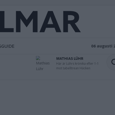
GGUIDE
06 augusti 
MATHIAS LÜHR
Här är Lührs krönika efter 1-1
mot tabelltrean Häcken