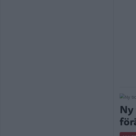
Ny 
för