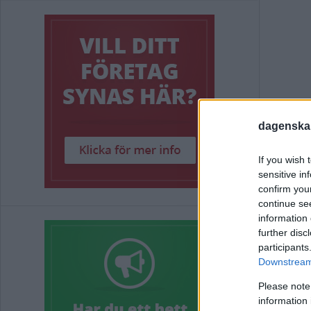
dagenska
HÄ
If you wish 
KÖ
sensitive in
confirm you
continue se
information 
NYHE
further disc
participants
Downstream 
IN
Please note
information 