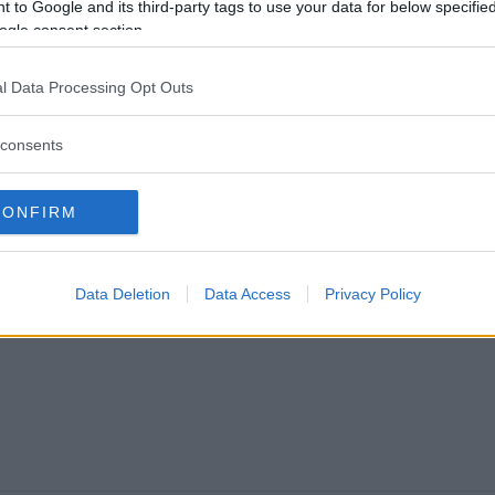
SSAR ERSÄTTER
 to Google and its third-party tags to use your data for below specifi
ogle consent section.
TER
05 juni 2025 13.10
l Data Processing Opt Outs
consents
CONFIRM
Data Deletion
Data Access
Privacy Policy