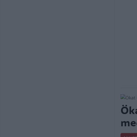
Öka
med