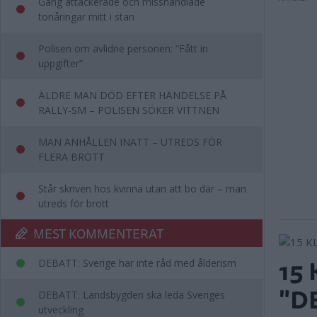
Gäng attackerade och misshandlade
tonåringar mitt i stan
Polisen om avlidne personen: ”Fått in
uppgifter”
ÄLDRE MAN DÖD EFTER HÄNDELSE PÅ
RALLY-SM – POLISEN SÖKER VITTNEN
MAN ANHÅLLEN INATT – UTREDS FÖR
FLERA BROTT
Står skriven hos kvinna utan att bo där – man
utreds för brott
MEST KOMMENTERAT
15
DEBATT: Sverige har inte råd med ålderism
"D
DEBATT: Landsbygden ska leda Sveriges
utveckling