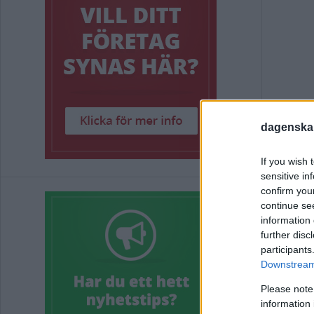
dagenska
Upp
If you wish 
skj
sensitive in
confirm you
continue se
information 
POLIT
further disc
participants
Downstream 
Fär
Please note
information 