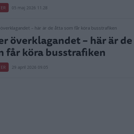
TER
05 maj 2026 11.28
er överklagandet – här är de
 får köra busstrafiken
TER
29 april 2026 09.05