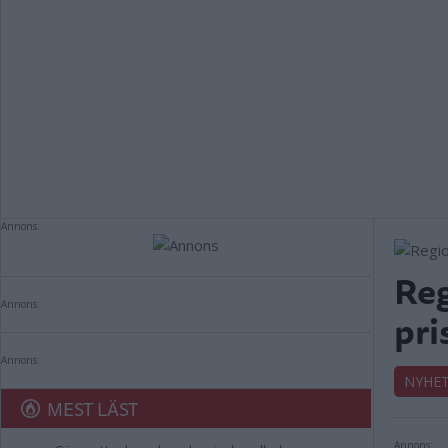
Annons:
Reg
Annons:
pri
Annons:
NYHE
MEST LÄST
Annons: