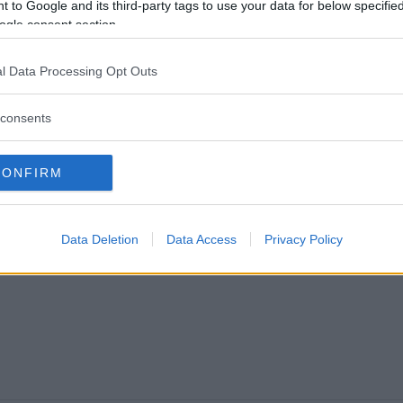
 2025
 to Google and its third-party tags to use your data for below specifi
ogle consent section.
TER
19 februari 2026 15.00
l Data Processing Opt Outs
consents
CONFIRM
Data Deletion
Data Access
Privacy Policy