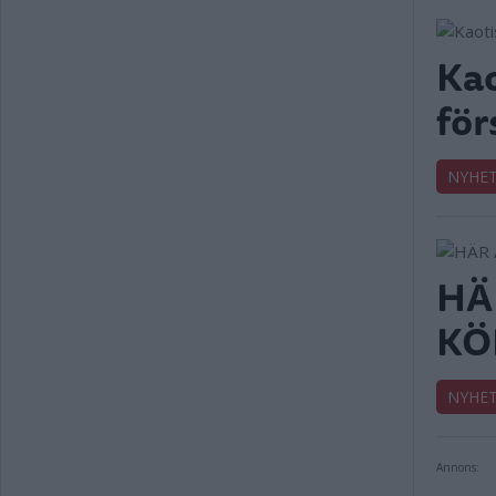
Kao
för
NYHE
HÄ
KÖ
NYHE
Annons: