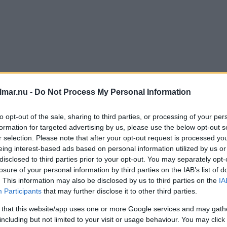
lmar.nu -
Do Not Process My Personal Information
handlingarna överklagades
to opt-out of the sale, sharing to third parties, or processing of your per
uts införandet fram ett år
formation for targeted advertising by us, please use the below opt-out s
r selection. Please note that after your opt-out request is processed y
eing interest-based ads based on personal information utilized by us or
disclosed to third parties prior to your opt-out. You may separately opt-
IK
07 april 2026 06.00
losure of your personal information by third parties on the IAB’s list of
. This information may also be disclosed by us to third parties on the
IA
Participants
that may further disclose it to other third parties.
re tåg ställdes in – så många 
 that this website/app uses one or more Google services and may gath
including but not limited to your visit or usage behaviour. You may click 