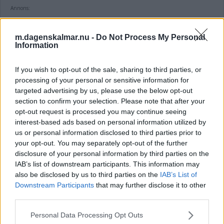
Annons:
m.dagenskalmar.nu -
Do Not Process My Personal
Information
Man på promenad med hund i Norrliden
attackerad
If you wish to opt-out of the sale, sharing to third parties, or
processing of your personal or sensitive information for
KRIM
05 augusti 2026 14.00
targeted advertising by us, please use the below opt-out
section to confirm your selection. Please note that after your
opt-out request is processed you may continue seeing
interest-based ads based on personal information utilized by
Fordon stulet hos golfklubben – ser spår
us or personal information disclosed to third parties prior to
your opt-out. You may separately opt-out of the further
efter den
disclosure of your personal information by third parties on the
IAB’s list of downstream participants. This information may
KRIM
05 augusti 2026 12.00
also be disclosed by us to third parties on the
IAB’s List of
Downstream Participants
that may further disclose it to other
third parties.
Annons:
Please note that this website/app uses one or more Google
Personal Data Processing Opt Outs
services and may gather and store information including but