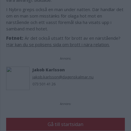
vara allvarligt skadade.
I Nybro greps också en man under natten. Där handlar det
om en man som misstänks för olaga hot mot en
närstående och ett vasst föremål ska ha visats upp i
samband med hotet.
Fotnot:
Är det också utsatt för brott av en närstående?
Här kan du se polisens sida om brott i nära relation.
Annons:
Jakob Karlsson
jakob.karlsson@dagenskalmar.nu
073 501 41 26
Annons:
Gå till startsidan