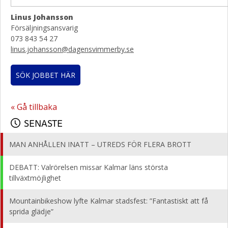
Linus Johansson
Försäljningsansvarig
073 843 54 27
linus.johansson@dagensvimmerby.se
SÖK JOBBET HÄR
« Gå tillbaka
SENASTE
MAN ANHÅLLEN INATT – UTREDS FÖR FLERA BROTT
DEBATT: Valrörelsen missar Kalmar läns största
tillväxtmöjlighet
Mountainbikeshow lyfte Kalmar stadsfest: ”Fantastiskt att få
sprida glädje”