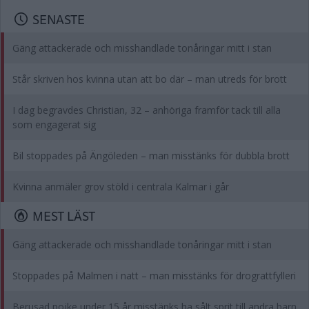
SENASTE
Gäng attackerade och misshandlade tonåringar mitt i stan
Står skriven hos kvinna utan att bo där – man utreds för brott
I dag begravdes Christian, 32 – anhöriga framför tack till alla
som engagerat sig
Bil stoppades på Ängöleden – man misstänks för dubbla brott
Kvinna anmäler grov stöld i centrala Kalmar i går
MEST LÄST
Gäng attackerade och misshandlade tonåringar mitt i stan
Stoppades på Malmen i natt – man misstänks för drograttfylleri
Berusad pojke under 15 år misstänks ha sålt sprit till andra barn