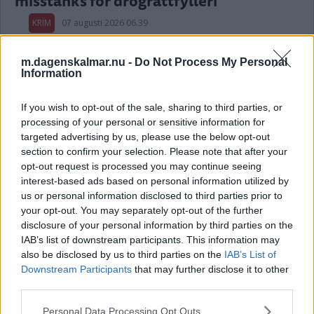
misstänks för drograttfylleri
KRIM
07 augusti 2026 06.39
m.dagenskalmar.nu -
Do Not Process My Personal
Annons:
Information
If you wish to opt-out of the sale, sharing to third parties, or
processing of your personal or sensitive information for
Berusad man misstänks ha misshandlat
targeted advertising by us, please use the below opt-out
kvinna i Kalmar
section to confirm your selection. Please note that after your
opt-out request is processed you may continue seeing
KRIM
07 augusti 2026 06.16
interest-based ads based on personal information utilized by
us or personal information disclosed to third parties prior to
your opt-out. You may separately opt-out of the further
disclosure of your personal information by third parties on the
IAB’s list of downstream participants. This information may
also be disclosed by us to third parties on the
IAB’s List of
Kom hem från resa – då hade tjuvar
Downstream Participants
that may further disclose it to other
brutit sig in i parets bostad
third parties.
KRIM
07 augusti 2026 04.00
Please note that this website/app uses one or more Google
Personal Data Processing Opt Outs