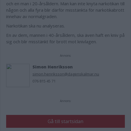
och en man i 20-årsåldern. Man kan inte knyta narkotikan till
någon och alla fyra blir därför misstänkta för narkotikabrott
innehav av normalgraden.
Narkotikan ska nu analyseras.
En av dem, mannen i 40-årsåldern, ska även haft en kniv på
sig och blir misstänkt för brott mot knivlagen.
Annons:
Simon Henriksson
simon.henriksson@dagenskalmar.nu
076 815 45 71
Annons:
Gå till startsidan