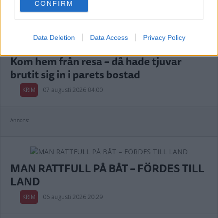
KRIM
07 augusti 2026 06.16
CONFIRM
consent section.
Data Deletion
Data Access
Privacy Policy
Kom hem från resa – då hade tjuvar
brutit sig in i parets bostad
KRIM
07 augusti 2026 04.00
Annons:
MAN RATTFULL PÅ BÅT – FÖRDES TILL
LAND
KRIM
06 augusti 2026 20.29