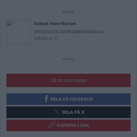
Annons:
Simon Henriksson
simon.henriksson@dagenskalmar.nu
076 815 45 71
Annons:
Gå till startsidan
DELA PÅ FACEBOOK
DELA PÅ X
KOPIERA LÄNK