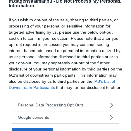
m.dagenskalmar.nu -
Do Not Process My Personal
fickstöld
Information
KRIM
07 augusti 2026 08.00
If you wish to opt-out of the sale, sharing to third parties, or
processing of your personal or sensitive information for
targeted advertising by us, please use the below opt-out
section to confirm your selection. Please note that after your
opt-out request is processed you may continue seeing
Stoppades på Malmen i natt – man
interest-based ads based on personal information utilized by
misstänks för drograttfylleri
us or personal information disclosed to third parties prior to
your opt-out. You may separately opt-out of the further
KRIM
07 augusti 2026 06.39
disclosure of your personal information by third parties on the
IAB’s list of downstream participants. This information may
also be disclosed by us to third parties on the
IAB’s List of
Annons:
Downstream Participants
that may further disclose it to other
third parties.
Please note that this website/app uses one or more Google
Personal Data Processing Opt Outs
services and may gather and store information including but
Berusad man misstänks ha misshandlat
not limited to your visit or usage behaviour. You may click to
Google consents
kvinna i Kalmar
grant or deny consent to Google and its third-party tags to
use your data for below specified purposes in below Google