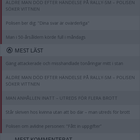
ÄLDRE MAN DÖD EFTER HÄNDELSE PÅ RALLY-SM – POLISEN
SÖKER VITTNEN
Polisen ber dig: "Dina svar är ovärderliga"
Man i 50-årsåldern körde full i måndags
MEST LÄST
Gäng attackerade och misshandlade tonåringar mitt i stan
ÄLDRE MAN DÖD EFTER HÄNDELSE PÅ RALLY-SM – POLISEN
SÖKER VITTNEN
MAN ANHÅLLEN INATT – UTREDS FÖR FLERA BROTT
Står skriven hos kvinna utan att bo där – man utreds för brott
Polisen om avlidne personen: ”Fått in uppgifter”
MEST KOMMENTERAT