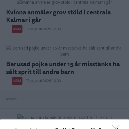
Kvinna anmäler grov stöld i centrala
Kalmar i går
KRIM
07 augusti 2026 12.00
Berusad pojke under 15 år misstänks ha
sålt sprit till andra barn
KRIM
07 augusti 2026 10.00
Annons:
Kvinna som köade till teatern utsatt för