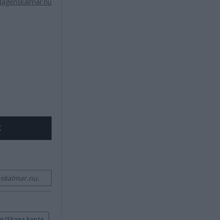
dagenskalmar.nu
X
skalmar.nu.