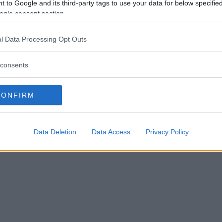
 to Google and its third-party tags to use your data for below specifi
stänker att hantverkare har 
ogle consent section.
n hans bostad
l Data Processing Opt Outs
06 augusti 2026 10.00
consents
CONFIRM
Data Deletion
Data Access
Privacy Policy