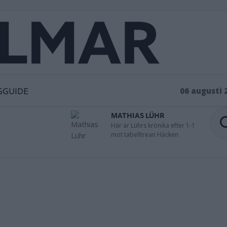
GGUIDE
06 augusti 
MATHIAS LÜHR
Här är Lührs krönika efter 1-1
mot tabelltrean Häcken