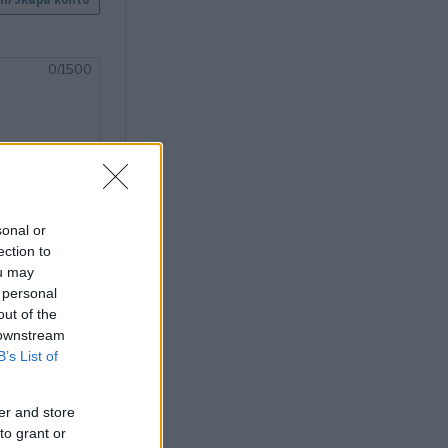
sonal or
ection to
ou may
 personal
out of the
 downstream
B’s List of
er and store
to grant or