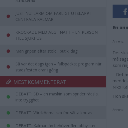
attackerad
JUST NU: LARM OM FARLIGT UTSLÄPP I
CENTRALA KALMAR
En an
KROCKADE MED ÄLG I NATT – EN PERSON
TILL SJUKHUS
Annons:
Man gripen efter stöld i butik idag
Det ska
målsäga
Så var det dags igen – fullspäckat program när
som ring
stadsfesten drar i gång
– Det är
meddela
MEST KOMMENTERAT
Niko Kal
DEBATT: SD – en maskin som sprider rädsla,
Hon ska 
inte trygghet
Annons:
DEBATT: Vårdköerna ska fortsätta kortas
DEBATT: Kalmar län behöver fler lobbyister