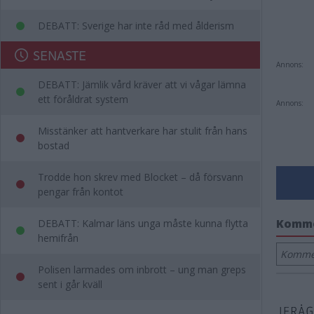
DEBATT: Sverige har inte råd med ålderism
SENASTE
Annons:
DEBATT: Jämlik vård kräver att vi vågar lämna
ett föråldrat system
Annons:
Misstänker att hantverkare har stulit från hans
bostad
Trodde hon skrev med Blocket – då försvann
pengar från kontot
Komm
DEBATT: Kalmar läns unga måste kunna flytta
hemifrån
Kommen
Polisen larmades om inbrott – ung man greps
sent i går kväll