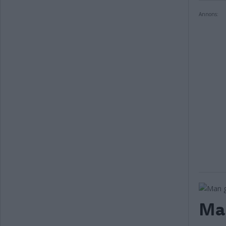
Annons:
Man