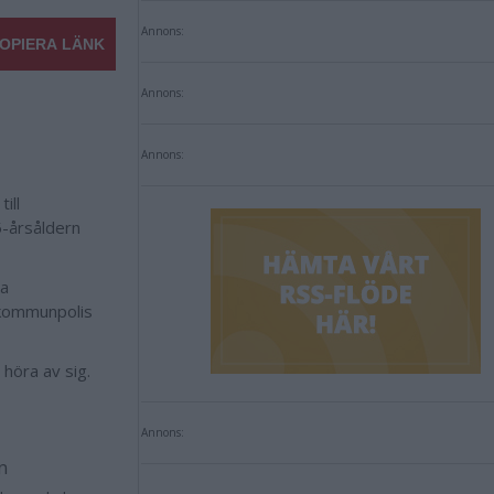
Annons:
OPIERA LÄNK
Annons:
Annons:
ill
5-årsåldern
ga
 kommunpolis
t höra av sig.
Annons:
n