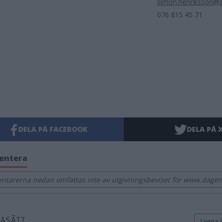
simon.henriksson@
076 815 45 71
DELA PÅ FACEBOOK
DELA PÅ 
entera
tarerna nedan omfattas inte av utgivningsbeviset för www.dagen