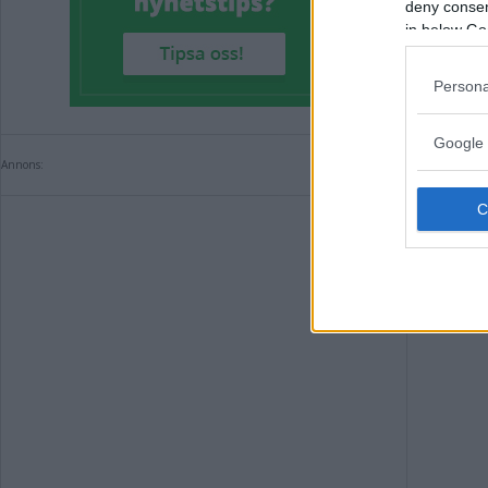
deny consent
Mis
in below Go
frå
Persona
KRIM
Google 
Annons:
Annons: