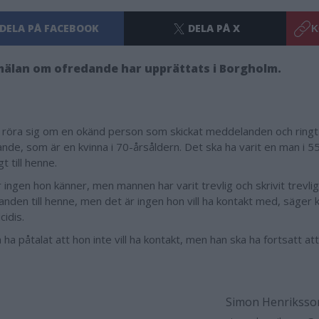
DELA PÅ FACEBOOK
DELA PÅ X
K
mälan om ofredande har upprättats i Borgholm.
 röra sig om en okänd person som skickat meddelanden och ringt t
nde, som är en kvinna i 70-årsåldern. Det ska ha varit en man i 5
t till henne.
 ingen hon känner, men mannen har varit trevlig och skrivit trevli
nden till henne, men det är ingen hon vill ha kontakt med, säger
cidis.
ha påtalat att hon inte vill ha kontakt, men han ska ha fortsatt at
Simon Henriksso