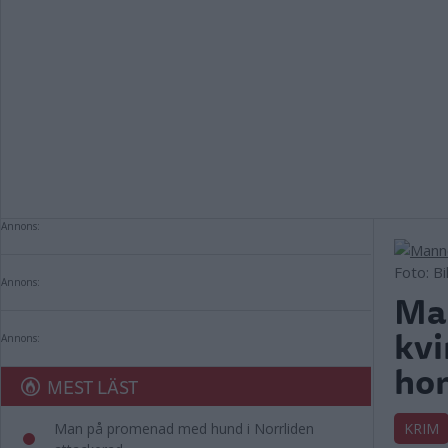
Annons:
Foto: B
Annons:
Man
kvi
Annons:
ho
MEST LÄST
Man på promenad med hund i Norrliden
KRIM