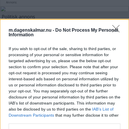
Annons:
Politisk annons
Avsändare:
Centerpartiet i Kalmar län
m.dagenskalmar.nu -
Do Not Process My Personal
Information
Läs mer här
If you wish to opt-out of the sale, sharing to third parties, or
processing of your personal or sensitive information for
targeted advertising by us, please use the below opt-out
section to confirm your selection. Please note that after your
opt-out request is processed you may continue seeing
Kalmarkille debuterar med medicinsk
interest-based ads based on personal information utilized by
thriller: ”Längtar efter läsarnas
us or personal information disclosed to third parties prior to
reaktion”
your opt-out. You may separately opt-out of the further
disclosure of your personal information by third parties on the
KULTUR
14 juli 2026 04.00
IAB’s list of downstream participants. This information may
also be disclosed by us to third parties on the
IAB’s List of
Downstream Participants
that may further disclose it to other
third parties.