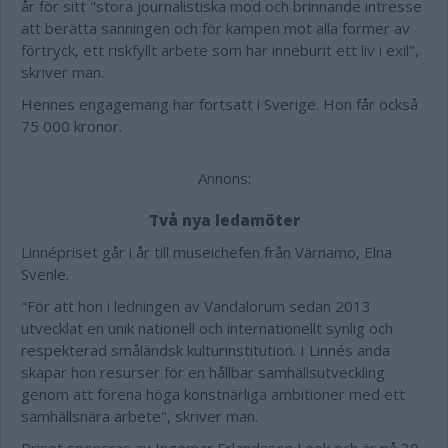
år för sitt "stora journalistiska mod och brinnande intresse
att berätta sanningen och för kampen mot alla former av
förtryck, ett riskfyllt arbete som har inneburit ett liv i exil",
skriver man.
Hennes engagemang har fortsatt i Sverige. Hon får också
75 000 kronor.
Annons:
Två nya ledamöter
Linnépriset går i år till museichefen från Värnamo, Elna
Svenle.
"För att hon i ledningen av Vandalorum sedan 2013
utvecklat en unik nationell och internationellt synlig och
respekterad småländsk kulturinstitution. I Linnés anda
skapar hon resurser för en hållbar samhällsutveckling
genom att förena höga konstnärliga ambitioner med ett
samhällsnära arbete", skriver man.