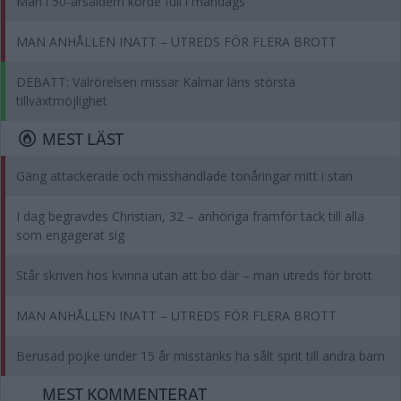
Man i 50-årsåldern körde full i måndags
MAN ANHÅLLEN INATT – UTREDS FÖR FLERA BROTT
DEBATT: Valrörelsen missar Kalmar läns största
tillväxtmöjlighet
MEST LÄST
Gäng attackerade och misshandlade tonåringar mitt i stan
I dag begravdes Christian, 32 – anhöriga framför tack till alla
som engagerat sig
Står skriven hos kvinna utan att bo där – man utreds för brott
MAN ANHÅLLEN INATT – UTREDS FÖR FLERA BROTT
Berusad pojke under 15 år misstänks ha sålt sprit till andra barn
MEST KOMMENTERAT