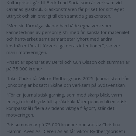
Kulturpriset går till Beck Lund Socia som är verksam vid
Orranäs glasbruk. Glaskonstnären får priset för sitt eget
uttryck och sin energi till den samtida glaskonsten.
"Med sin förmåga skapar han både egna verk som
kännetecknas av personlig stil med fin känsla för materialet
och hantverket samt samarbetar lyhört med andra
kostnärer för att förverkliga deras intentioner", skriver
man i motiveringen.
Priset är sponsrat av Bertil och Gun Olsson och summan är
på 75 000 kronor.
Rakel Chukri får Viktor Rydbergspris 2025. Journalisten från
Jönköping är bosatt i Skåne och verksam på Sydsvenskan.
"För en journalistisk gärning, som med skarp blick, varm
energi och uttrycksfull språkdräkt låter pennan bli en etisk
kompassnål i flera av tidens viktiga frågor", står det i
motveringen.
Prissumman är på 75 000 kronor sponsrat av Christina
Hamrin. Även
Asli Ceren Aslan får Viktor Rydbergspriset i