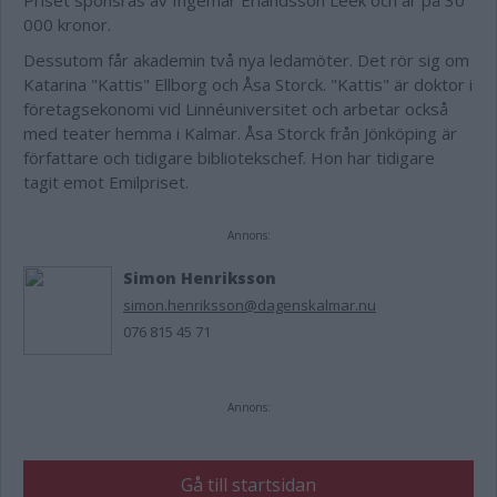
Priset sponsras av Ingemar Erlandsson Leek och är på 30
000 kronor.
Dessutom får akademin två nya ledamöter. Det rör sig om
Katarina "Kattis" Ellborg och Åsa Storck. "Kattis" är doktor i
företagsekonomi vid Linnéuniversitet och arbetar också
med teater hemma i Kalmar. Åsa Storck från Jönköping är
författare och tidigare bibliotekschef. Hon har tidigare
tagit emot Emilpriset.
Annons:
Simon Henriksson
simon.henriksson@dagenskalmar.nu
076 815 45 71
Annons:
Gå till startsidan