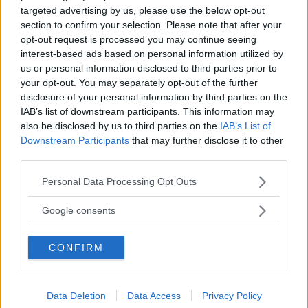
targeted advertising by us, please use the below opt-out
section to confirm your selection. Please note that after your
Politisk annons
opt-out request is processed you may continue seeing
Avsändare:
Centerpartiet i Kalmar län
interest-based ads based on personal information utilized by
us or personal information disclosed to third parties prior to
Läs mer här
your opt-out. You may separately opt-out of the further
disclosure of your personal information by third parties on the
IAB’s list of downstream participants. This information may
also be disclosed by us to third parties on the
IAB’s List of
Downstream Participants
that may further disclose it to other
third parties.
Kalmarkille debuterar med medicinsk
Please note that this website/app uses one or more Google
thriller: ”Längtar efter läsarnas
Personal Data Processing Opt Outs
services and may gather and store information including but
reaktion”
not limited to your visit or usage behaviour. You may click to
Google consents
grant or deny consent to Google and its third-party tags to
KULTUR
14 juli 2026 04.00
use your data for below specified purposes in below Google
CONFIRM
consent section.
Data Deletion
Data Access
Privacy Policy