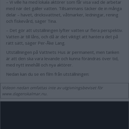
– Vi ville ha med lokala aktörer som får visa vad de arbetar
med när det gäller vatten. Tillsammans täcker de in många
delar – havet, dricksvattnet, våtmarker, ledningar, rening
och fiskevård, säger Tina.
– Det gör att utställningen lyfter vatten ur flera perspektiv.
Vatten är till låns, och då är det viktigt att hantera det på
rätt sätt, säger Per-Åke Lang.
Utställningen på Vattnets Hus är permanent, men tanken
är att den ska vara levande och kunna förändras över tid,
med nytt innehåll och nya aktörer.
Nedan kan du se en film från utställningen:
Videon nedan omfattas inte av utgivningsbeviset för
www.dagenskalmar.nu.