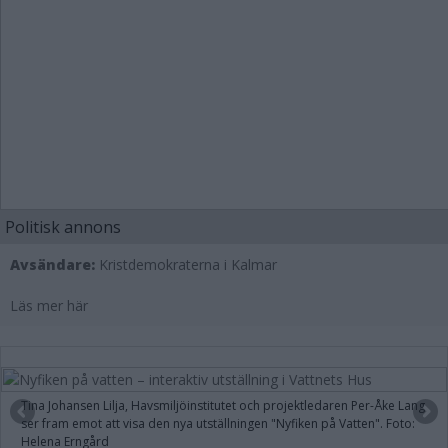
Politisk annons
Avsändare:
Kristdemokraterna i Kalmar
Läs mer här
Tina Johansen Lilja, Havsmiljöinstitutet och projektledaren Per-Åke Lang
ser fram emot att visa den nya utställningen "Nyfiken på Vatten". Foto:
Helena Erngård