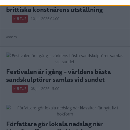
Världspremiär på Kalmar Slott för
brittiska konstnärens utställning
KULTUR
10 juli 2026 04.00
Annons:
Festivalen är i gång – världens bästa
sandskulptörer samlas vid sundet
KULTUR
08 juli 2026 15.00
Författare gör lokala nedslag när