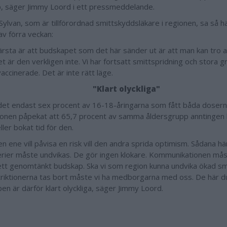
p, säger Jimmy Loord i ett pressmeddelande.
Sylvan, som är tillförordnad smittskyddsläkare i regionen, sa så här 
 av förra veckan:
ärsta är att budskapet som det här sänder ut är att man kan tro 
et är den verkligen inte. Vi har fortsatt smittspridning och stora
vaccinerade. Det är inte rätt läge.
"Klart olyckliga"
det endast sex procent av 16-18-åringarna som fått båda dosern
ionen påpekat att 65,7 procent av samma åldersgrupp anntingen h
ller bokat tid för den.
n ene vill påvisa en risk vill den andra sprida optimism. Sådana här
erier måste undvikas. De gör ingen klokare. Kommunikationen mås
ett genomtänkt budskap. Ska vi som region kunna undvika ökad sm
triktionerna tas bort måste vi ha medborgarna med oss. De här d
en är därför klart olyckliga, säger Jimmy Loord.