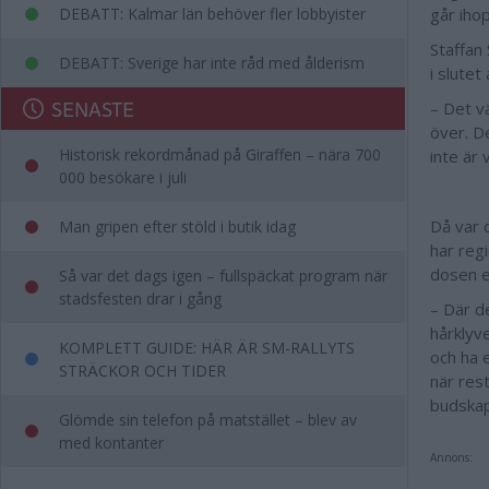
DEBATT: Kalmar län behöver fler lobbyister
går iho
Staffan 
DEBATT: Sverige har inte råd med ålderism
i slutet
SENASTE
– Det v
över. D
Historisk rekordmånad på Giraffen – nära 700
inte är 
000 besökare i juli
Då var 
Man gripen efter stöld i butik idag
har reg
dosen e
Så var det dags igen – fullspäckat program när
stadsfesten drar i gång
– Där de
hårklyv
KOMPLETT GUIDE: HÄR ÄR SM-RALLYTS
och ha 
STRÄCKOR OCH TIDER
när res
budskap
Glömde sin telefon på matstället – blev av
med kontanter
Annons: