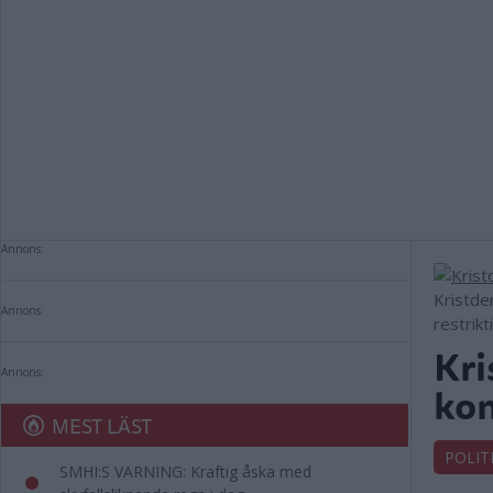
Annons:
Kristde
Annons:
restrik
Kri
Annons:
kom
MEST LÄST
POLIT
SMHI:S VARNING: Kraftig åska med