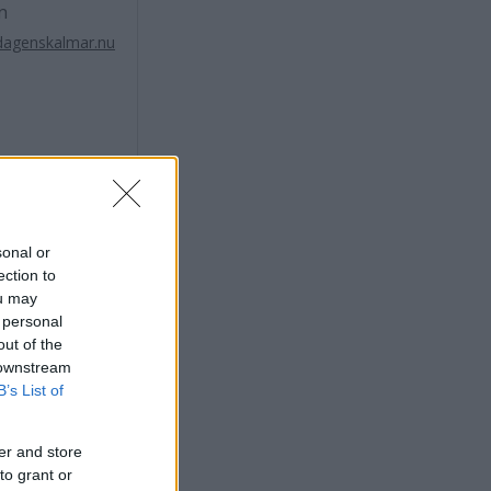
n
dagenskalmar.nu
sonal or
ection to
ou may
 personal
out of the
 downstream
B’s List of
X
er and store
to grant or