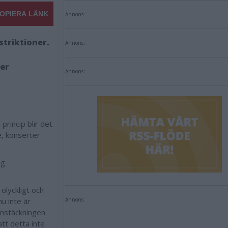
OPIERA LÄNK
Annons:
striktioner.
Annons:
ger
Annons:
princip blir det
re, konserter
ig
olyckligt och
u inte är
Annons:
onstäckningen
tt detta inte