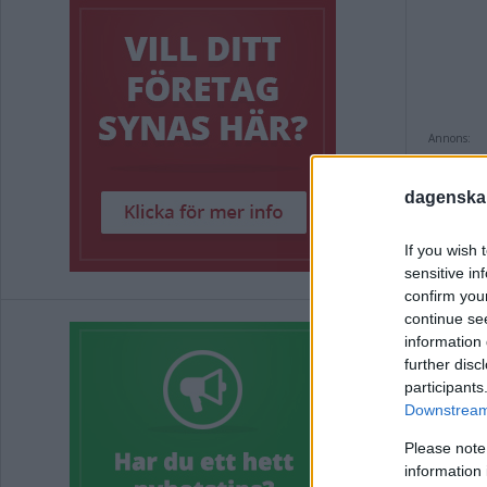
Annons:
dagenska
Taggar i 
If you wish 
sensitive in
Annons:
confirm you
continue se
information 
further disc
participants
Downstream 
Please note
Rel
information 