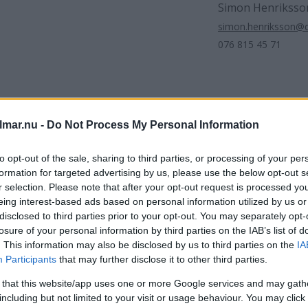
Simon Henriksso
simon.henriksson@
076 815 45 71
lmar.nu -
Do Not Process My Personal Information
artikel
Jimmy Loord
Region Kalmar län
Kristdemokraterna
to opt-out of the sale, sharing to third parties, or processing of your per
formation for targeted advertising by us, please use the below opt-out s
r selection. Please note that after your opt-out request is processed y
eing interest-based ads based on personal information utilized by us or
disclosed to third parties prior to your opt-out. You may separately opt-
losure of your personal information by third parties on the IAB’s list of
. This information may also be disclosed by us to third parties on the
IA
DELA PÅ FACEBOOK
DELA PÅ 
Participants
that may further disclose it to other third parties.
 that this website/app uses one or more Google services and may gath
aterade inlägg
including but not limited to your visit or usage behaviour. You may click 