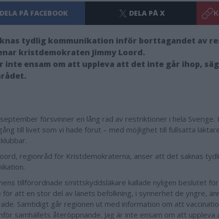
DELA PÅ FACEBOOK
DELA PÅ X
K
knas tydlig kommunikation inför borttagandet av re
enar kristdemokraten Jimmy Loord.
är inte ensam om att uppleva att det inte går ihop, sä
rådet.
eptember försvinner en lång rad av restriktioner i hela Sverige. I 
ång till livet som vi hade förut – med möjlighet till fullsatta läkta
tklubbar.
oord, regionråd för Kristdemokraterna, anser att det saknas tydl
ikation.
nens tillförordnade smittskyddsläkare kallade nyligen beslutet för 
för att en stor del av länets befolkning, i synnerhet de yngre, änn
rade. Samtidigt går regionen ut med information om att vaccinati
inför samhällets återöppnande. Jag är inte ensam om att uppleva a