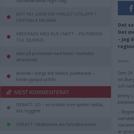
skyfallsliknande regn i dag
JUST NU: LARM OM FARLIGT UTSLÄPP I
CENTRALA KALMAR
Det sa
Det m
KROCKADE MED ÄLG I NATT – EN PERSON
– Jag 
TILL SJUKHUS
region
Man på promenad med hund i Norrliden
attackerad
Annons:
Den 29 s
Boende i Berga fick bildäck punkterade –
en återg
hörde pysljud utifrån
och nat
MEST KOMMENTERAT
Jimmy L
kommun
DEBATT: SD – en maskin som sprider rädsla,
inte trygghet
– Regio
varnade 
DEBATT: Vårdköerna ska fortsätta kortas
vaccine
är god 