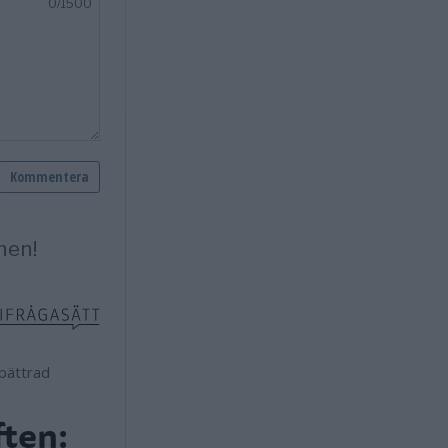
ften: