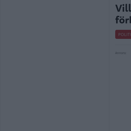
Vil
för
POLIT
Annons: