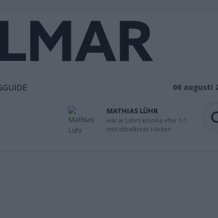
GGUIDE
06 augusti 
MATHIAS LÜHR
Här är Lührs krönika efter 1-1
mot tabelltrean Häcken