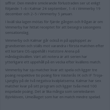
siffror. Den mindre smickrande förlustraden ser ut enligt
följande: 1–6 i Kalmar 24 september, 1–6 i Vimmerby 19
december och 2–5 i Vimmerby 5 januari.
I kväll ska lagen mötas för fjärde gången och frågan är om
Vimmerby har hittat receptet för att besegra säsongens
sensationslag.
Vimmerby och Kalmar går också in på upploppet av
grundserien
och ställs mot varandra i första matchen efter
ett kortare OS-uppehåll i Hatstore Arena på
måndagskvällen. Värt att notera är att serien har
ytterligare ett uppehåll på en vecka efter kvällens match.
Vimmerby har sju matcher kvar att spela och ligger tre
poäng respektive tio poäng före Västerås IK och IF Troja-
Ljungby på de två negativa kvalplatserna. Kalmar har sex
matcher kvar på sitt program och ligger tvåa med 100
inspelade poäng. Det är lika många som serieledaren
Björklöven, Umeålaget som har en match mindre spelad.