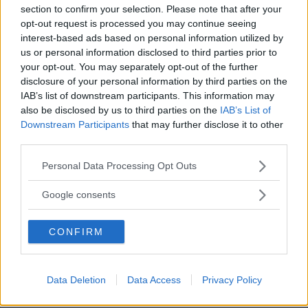
ISHOCKEY
23 juli 2026 10.27
section to confirm your selection. Please note that after your
opt-out request is processed you may continue seeing
interest-based ads based on personal information utilized by
us or personal information disclosed to third parties prior to
your opt-out. You may separately opt-out of the further
disclosure of your personal information by third parties on the
Nykomlingens värvningskalas går inte
IAB’s list of downstream participants. This information may
av för hackor – KHC-duo ansluter
also be disclosed by us to third parties on the
IAB’s List of
Downstream Participants
that may further disclose it to other
ISHOCKEY
21 juli 2026 17.00
third parties.
Please note that this website/app uses one or more Google
Personal Data Processing Opt Outs
Annons:
services and may gather and store information including but
not limited to your visit or usage behaviour. You may click to
Google consents
grant or deny consent to Google and its third-party tags to
use your data for below specified purposes in below Google
CONFIRM
consent section.
VH BEVILJAS ELITLICENS – FÅR
DISPENS FRÅN ARENAKRAVET
Data Deletion
Data Access
Privacy Policy
ISHOCKEY
06 juli 2026 20.05