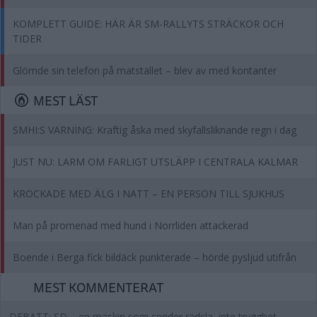
KOMPLETT GUIDE: HÄR ÄR SM-RALLYTS STRÄCKOR OCH
TIDER
Glömde sin telefon på matstället – blev av med kontanter
MEST LÄST
SMHI:S VARNING: Kraftig åska med skyfallsliknande regn i dag
JUST NU: LARM OM FARLIGT UTSLÄPP I CENTRALA KALMAR
KROCKADE MED ÄLG I NATT – EN PERSON TILL SJUKHUS
Man på promenad med hund i Norrliden attackerad
Boende i Berga fick bildäck punkterade – hörde pysljud utifrån
MEST KOMMENTERAT
DEBATT: SD – en maskin som sprider rädsla, inte trygghet