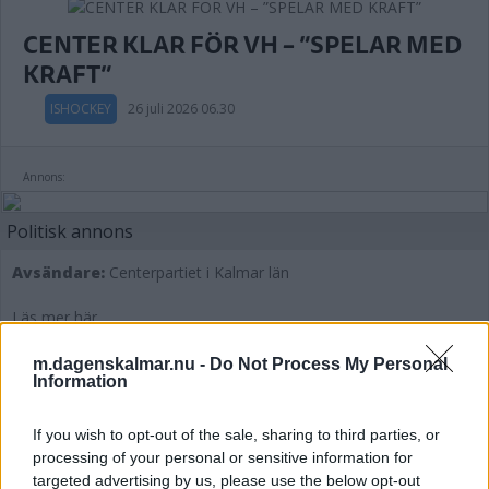
CENTER KLAR FÖR VH – ”SPELAR MED
KRAFT”
ISHOCKEY
26 juli 2026 06.30
Annons:
Politisk annons
Avsändare:
Centerpartiet i Kalmar län
Läs mer här
m.dagenskalmar.nu -
Do Not Process My Personal
Information
TUNGT SHL-MERITERAD BACK KLAR
If you wish to opt-out of the sale, sharing to third parties, or
FÖR KALMAR HC
processing of your personal or sensitive information for
targeted advertising by us, please use the below opt-out