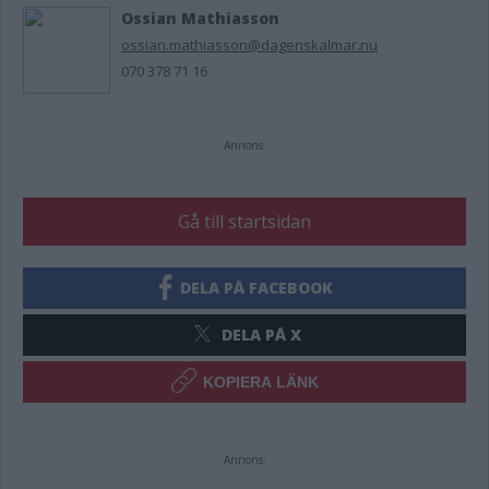
Ossian Mathiasson
ossian.mathiasson@dagenskalmar.nu
070 378 71 16
Annons:
Gå till startsidan
DELA PÅ FACEBOOK
DELA PÅ X
KOPIERA LÄNK
Annons: