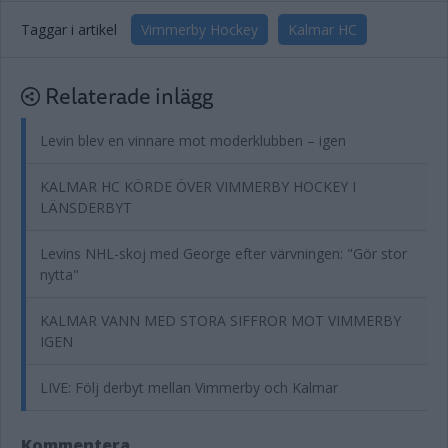
Taggar i artikel
Vimmerby Hockey
Kalmar HC
Relaterade inlägg
Levin blev en vinnare mot moderklubben – igen
KALMAR HC KÖRDE ÖVER VIMMERBY HOCKEY I
LÄNSDERBYT
Levins NHL-skoj med George efter värvningen: "Gör stor
nytta"
KALMAR VANN MED STORA SIFFROR MOT VIMMERBY
IGEN
LIVE: Följ derbyt mellan Vimmerby och Kalmar
Kommentera