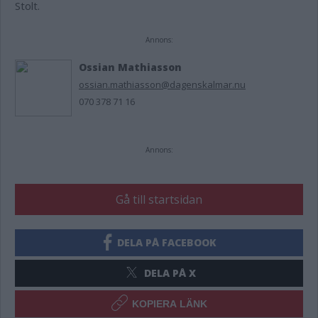
Stolt.
Annons:
Ossian Mathiasson
ossian.mathiasson@dagenskalmar.nu
070 378 71 16
Annons:
Gå till startsidan
DELA PÅ FACEBOOK
DELA PÅ X
KOPIERA LÄNK