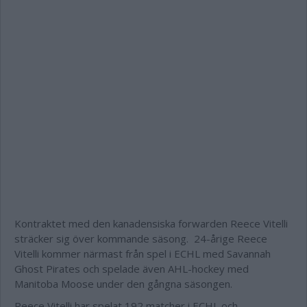
Kontraktet med den kanadensiska forwarden Reece Vitelli
sträcker sig över kommande säsong. 24-årige Reece
Vitelli kommer närmast från spel i ECHL med Savannah
Ghost Pirates och spelade även AHL-hockey med
Manitoba Moose under den gångna säsongen.
Reece Vitelli har spelat 192 matcher i ECHL och