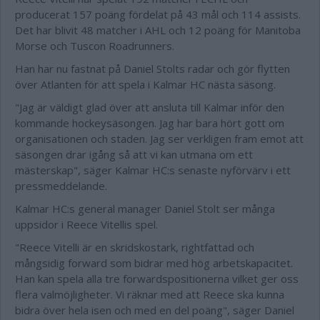
producerat 157 poäng fördelat på 43 mål och 114 assists.
Det har blivit 48 matcher i AHL och 12 poäng för Manitoba
Morse och Tuscon Roadrunners.
Han har nu fastnat på Daniel Stolts radar och gör flytten
över Atlanten för att spela i Kalmar HC nästa säsong.
"Jag är väldigt glad över att ansluta till Kalmar inför den
kommande hockeysäsongen. Jag har bara hört gott om
organisationen och staden. Jag ser verkligen fram emot att
säsongen drar igång så att vi kan utmana om ett
mästerskap", säger Kalmar HC:s senaste nyförvärv i ett
pressmeddelande.
Kalmar HC:s general manager Daniel Stolt ser många
uppsidor i Reece Vitellis spel.
"Reece Vitelli är en skridskostark, rightfattad och
mångsidig forward som bidrar med hög arbetskapacitet.
Han kan spela alla tre forwardspositionerna vilket ger oss
flera valmöjligheter. Vi räknar med att Reece ska kunna
bidra över hela isen och med en del poäng", säger Daniel