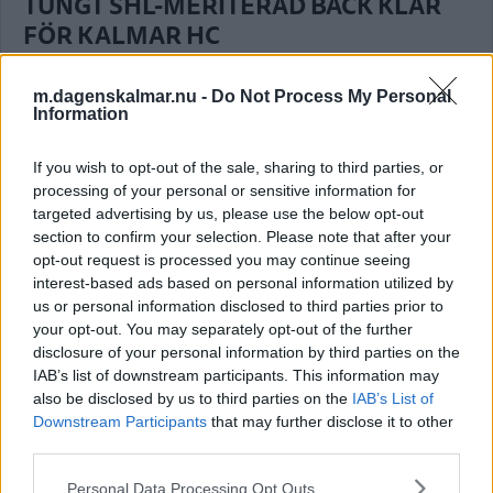
TUNGT SHL-MERITERAD BACK KLAR
FÖR KALMAR HC
ISHOCKEY
23 juli 2026 10.27
m.dagenskalmar.nu -
Do Not Process My Personal
Information
If you wish to opt-out of the sale, sharing to third parties, or
processing of your personal or sensitive information for
Nykomlingens värvningskalas går inte
targeted advertising by us, please use the below opt-out
av för hackor – KHC-duo ansluter
section to confirm your selection. Please note that after your
opt-out request is processed you may continue seeing
ISHOCKEY
21 juli 2026 17.00
interest-based ads based on personal information utilized by
us or personal information disclosed to third parties prior to
your opt-out. You may separately opt-out of the further
Annons:
disclosure of your personal information by third parties on the
IAB’s list of downstream participants. This information may
also be disclosed by us to third parties on the
IAB’s List of
Downstream Participants
that may further disclose it to other
third parties.
VH BEVILJAS ELITLICENS – FÅR
Please note that this website/app uses one or more Google
Personal Data Processing Opt Outs