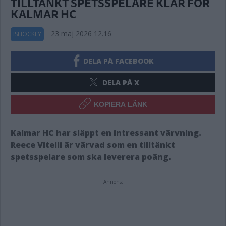
TILLTÄNKT SPETSSPELARE KLAR FÖR
KALMAR HC
23 maj 2026 12.16
ISHOCKEY
DELA PÅ FACEBOOK
DELA PÅ X
KOPIERA LÄNK
Kalmar HC har släppt en intressant värvning.
Reece Vitelli ä
r värvad som en tilltänkt
spetsspelare som ska leverera poäng.
Annons: