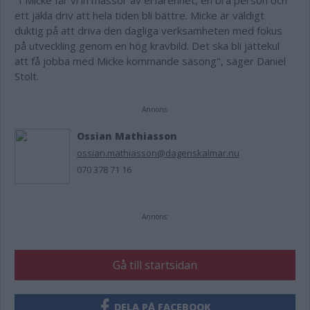
"I Micke får vi in massor av erfarenhet, en bra person och
ett jäkla driv att hela tiden bli bättre. Micke är väldigt
duktig på att driva den dagliga verksamheten med fokus
på utveckling genom en hög kravbild. Det ska bli jättekul
att få jobba med Micke kommande säsong", säger Daniel
Stolt.
Annons:
Ossian Mathiasson
ossian.mathiasson@dagenskalmar.nu
070 378 71 16
Annons:
Gå till startsidan
DELA PÅ FACEBOOK