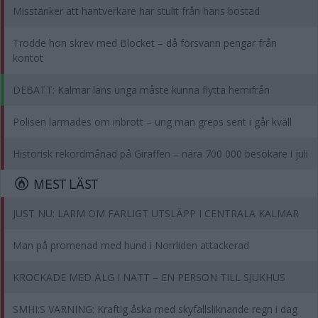
Misstänker att hantverkare har stulit från hans bostad
Trodde hon skrev med Blocket – då försvann pengar från
kontot
DEBATT: Kalmar läns unga måste kunna flytta hemifrån
Polisen larmades om inbrott – ung man greps sent i går kväll
Historisk rekordmånad på Giraffen – nära 700 000 besökare i juli
MEST LÄST
JUST NU: LARM OM FARLIGT UTSLÄPP I CENTRALA KALMAR
Man på promenad med hund i Norrliden attackerad
KROCKADE MED ÄLG I NATT – EN PERSON TILL SJUKHUS
SMHI:S VARNING: Kraftig åska med skyfallsliknande regn i dag