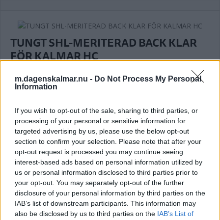
TUNGT SHL-MERITERAD BACK KLAR
FÖR KALMAR HC
ISHOCKEY
23 juli 2026 10.27
m.dagenskalmar.nu -
Do Not Process My Personal
Information
If you wish to opt-out of the sale, sharing to third parties, or
processing of your personal or sensitive information for
Nykomlingens värvningskalas går inte
targeted advertising by us, please use the below opt-out
av för hackor – KHC-duo ansluter
section to confirm your selection. Please note that after your
opt-out request is processed you may continue seeing
ISHOCKEY
21 juli 2026 17.00
interest-based ads based on personal information utilized by
us or personal information disclosed to third parties prior to
your opt-out. You may separately opt-out of the further
Annons:
disclosure of your personal information by third parties on the
IAB’s list of downstream participants. This information may
also be disclosed by us to third parties on the
IAB’s List of