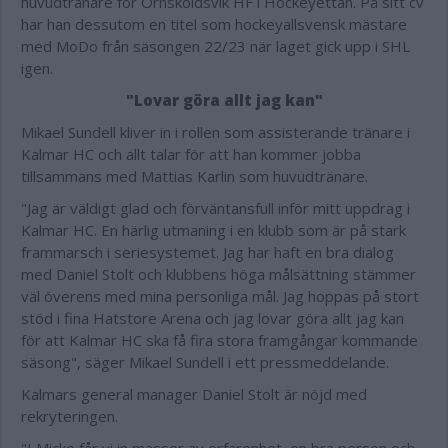
huvudtränare för Örnsköldsvik HF i Hockeyettan. På sitt cv
har han dessutom en titel som hockeyallsvensk mästare
med MoDo från säsongen 22/23 när laget gick upp i SHL
igen.
"Lovar göra allt jag kan"
Mikael Sundell kliver in i rollen som assisterande tränare i
Kalmar HC och allt talar för att han kommer jobba
tillsammans med Mattias Karlin som huvudtränare.
"Jag är väldigt glad och förväntansfull inför mitt uppdrag i
Kalmar HC. En härlig utmaning i en klubb som är på stark
frammarsch i seriesystemet. Jag har haft en bra dialog
med Daniel Stolt och klubbens höga målsättning stämmer
väl överens med mina personliga mål. Jag hoppas på stort
stöd i fina Hatstore Arena och jag lovar göra allt jag kan
för att Kalmar HC ska få fira stora framgångar kommande
säsong", säger Mikael Sundell i ett pressmeddelande.
Kalmars general manager Daniel Stolt är nöjd med
rekryteringen.