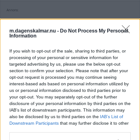
Annons:
m.dagenskalmar.nu -
Do Not Process My Personal
Information
DEBATT: KD fortsatt högt förtroende i
If you wish to opt-out of the sale, sharing to third parties, or
frågan som är viktigast för väljarna
processing of your personal or sensitive information for
targeted advertising by us, please use the below opt-out
DEBATT
14 augusti 2025 10.00
section to confirm your selection. Please note that after your
opt-out request is processed you may continue seeing
interest-based ads based on personal information utilized by
us or personal information disclosed to third parties prior to
your opt-out. You may separately opt-out of the further
Välkomnar regeringens besked om
disclosure of your personal information by third parties on the
minskat barnafödande – "Går inte att
IAB’s list of downstream participants. This information may
also be disclosed by us to third parties on the
IAB’s List of
ducka"
Downstream Participants
that may further disclose it to other
third parties.
POLITIK
06 juli 2025 06.00