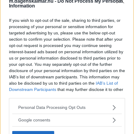
Läs mer här
m.dagenskalmar.nu -
Do Not Process My Personal
Information
If you wish to opt-out of the sale, sharing to third parties, or
processing of your personal or sensitive information for
Många drabbade lokalt – nu varnar
targeted advertising by us, please use the below opt-out
myndigheten
section to confirm your selection. Please note that after your
opt-out request is processed you may continue seeing
NYHETER
06 augusti 2026 15.13
interest-based ads based on personal information utilized by
us or personal information disclosed to third parties prior to
your opt-out. You may separately opt-out of the further
disclosure of your personal information by third parties on the
IAB’s list of downstream participants. This information may
also be disclosed by us to third parties on the
IAB’s List of
Historisk rekordmånad på Giraffen –
Downstream Participants
that may further disclose it to other
nära 700 000 besökare i juli
third parties.
NYHETER
06 augusti 2026 04.00
Please note that this website/app uses one or more Google
Personal Data Processing Opt Outs
services and may gather and store information including but
not limited to your visit or usage behaviour. You may click to
Google consents
Annons:
grant or deny consent to Google and its third-party tags to
use your data for below specified purposes in below Google