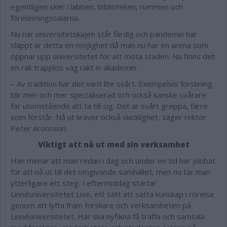
egentligen sker i labben, biblioteken, rummen och
föreläsningssalarna.
Nu när universitetskajen står färdig och pandemin har
släppt är detta en möjlighet då man
nu
har
en arena som
öppnar upp universitetet för att möta staden. Nu finns det
en rak trapplös väg rakt in akademin.
– Av tradition har det varit lite svårt. Exempelvis forskning
blir mer och mer specialiserad och också kanske svårare
för utomstående att ta till sig. Det är svårt greppa, färre
som förstår. Nå ut kräver också skicklighet, säger rektor
Peter Aronsson.
Viktigt att nå ut med sin verksamhet
Han menar att man redan i dag och under en tid har jobbat
för att nå ut till det omgivande samhället, men nu tar man
ytterligare ett steg. I eftermiddag startar
Linnéuniversitetet Live, ett sätt att sätta kunskap i rörelse
genom att lyfta fram forskare och verksamheten på
Linnéuniversitetet. Här ska nyfikna få träffa och samtala