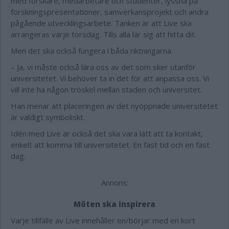
med forskare, medarbetare och studenter, lyssna på
forskningspresentationer, samverkansprojekt och andra
pågående utvecklingsarbete. Tanken är att Live ska
arrangeras varje torsdag. Tills alla lär sig att hitta dit.
Men det ska också fungera i båda riktningarna.
– Ja, vi måste också lära oss av det som sker utanför
universitetet. Vi behöver ta in det för att anpassa oss. Vi
vill inte ha någon tröskel mellan staden och universitet.
Han menar att placeringen av det nyöppnade universitetet
är väldigt symboliskt.
Idén med Live är också det ska vara lätt att ta kontakt,
enkelt att komma till universitetet. En fast tid och en fast
dag.
Annons:
Möten ska inspirera
Varje tillfälle av Live innehåller en/
börjar med en
kort