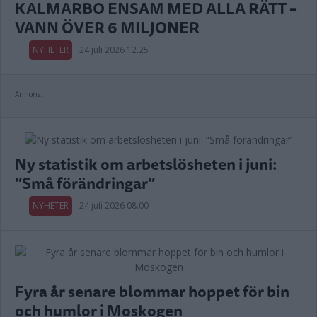
KALMARBO ENSAM MED ALLA RÄTT –
VANN ÖVER 6 MILJONER
NYHETER
24 juli 2026 12.25
Annons:
Ny statistik om arbetslösheten i juni:
”Små förändringar”
NYHETER
24 juli 2026 08.00
Fyra år senare blommar hoppet för bin
och humlor i Moskogen