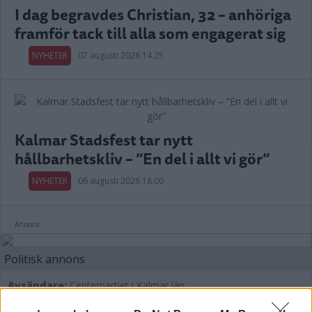
I dag begravdes Christian, 32 – anhöriga
framför tack till alla som engagerat sig
NYHETER
07 augusti 2026 14.25
Kalmar Stadsfest tar nytt
hållbarhetskliv – ”En del i allt vi gör”
NYHETER
06 augusti 2026 18.00
Annons:
Politisk annons
Avsändare:
Centerpartiet i Kalmar län