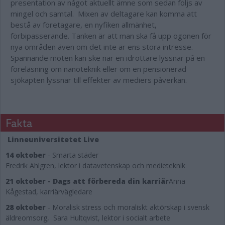
presentation av något aktuellt
ämne
som sedan följs av
mingel och samtal. Mixen av deltagare kan komma att
bestå av företagare, en nyfiken allmänhet,
förbipasserande. Tanken är att man ska få upp ögonen för
nya områden även om det inte är ens stora intresse.
Spännande möten kan ske när en idrottare lyssnar på en
föreläsning om nanoteknik eller om en pensionerad
sjökapten lyssnar till effekter av mediers påverkan.
Fakta
Linneuniversitetet Live
14 oktober
-
Smarta städer
Fredrik Ahlgren, lektor i datavetenskap och medieteknik
21 oktober
- Dags att förbereda din karriär
Anna
Kågestad, karriärvägledare
28 oktober
-
Moralisk stress och moraliskt aktörskap i svensk
äldreomsorg
,
Sara Hultqvist, lektor i socialt arbete