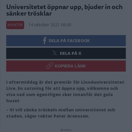
Universitetet öppnar upp, bjuder in och
sänker trösklar
14 oktober 2021 06.00
NYHETER
DELA PÅ FACEBOOK
DELA PÅ X
KOPIERA LÄNK
I eftermiddag är det premiär för Linnéuniversitetet
Live. En satsning för att öppna upp, välkomna och
visa vad som egentligen sker innanför det gula
huset
– Vi vill sänka tröskeln mellan universitetet och
staden, säger rektor Peter Aronsson.
Annons: