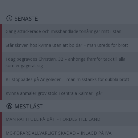
SENASTE
Gäng attackerade och misshandlade tonåringar mitt i stan
Står skriven hos kvinna utan att bo där – man utreds för brott
I dag begravdes Christian, 32 – anhöriga framför tack till alla
som engagerat sig
Bil stoppades på Ängöleden – man misstänks för dubbla brott
Kvinna anmäler grov stöld i centrala Kalmar i går
MEST LÄST
MAN RATTFULL PÅ BÅT – FÖRDES TILL LAND
MC-FÖRARE ALLVARLIGT SKADAD – INLAGD PÅ IVA