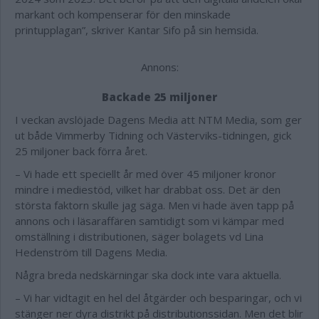
markant och kompenserar för den minskade
printupplagan”, skriver Kantar Sifo på sin hemsida.
Annons:
Backade 25 miljoner
I veckan avslöjade Dagens Media att NTM Media, som ger
ut både Vimmerby Tidning och Västerviks-tidningen, gick
25 miljoner back förra året.
– Vi hade ett speciellt år med över 45 miljoner kronor
mindre i mediestöd, vilket har drabbat oss. Det är den
största faktorn skulle jag säga. Men vi hade även tapp på
annons och i läsaraffären samtidigt som vi kämpar med
omställning i distributionen, säger bolagets vd
Lina
Hedenström till Dagens Media.
Några breda nedskärningar ska dock inte vara aktuella.
– Vi har vidtagit en hel del åtgärder och besparingar, och vi
stänger ner dyra distrikt på distributionssidan. Men det blir