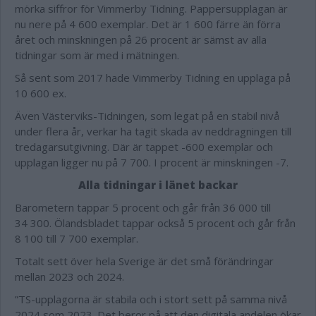
mörka siffror för Vimmerby Tidning. Pappersupplagan är
nu nere på 4 600 exemplar. Det är 1 600 färre än förra
året och minskningen på 26 procent är sämst av alla
tidningar som är med i mätningen.
Så sent som 2017 hade Vimmerby Tidning en upplaga på
10 600 ex.
Även Västerviks-Tidningen, som legat på en stabil nivå
under flera år, verkar ha tagit skada av neddragningen till
tredagarsutgivning. Där är tappet -600 exemplar och
upplagan ligger nu på 7 700. I procent är minskningen -7.
Alla tidningar i länet backar
Barometern tappar 5 procent och går från 36 000 till
34 300. Ölandsbladet tappar också 5 procent och går från
8 100 till 7 700 exemplar.
Totalt sett över hela Sverige är det små förändringar
mellan 2023 och 2024.
”TS-upplagorna är stabila och i stort sett på samma nivå
2024 som 2023. Det beror på att den digitala andelen ökar