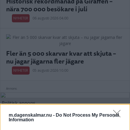
Historisk rekordmånad på Giraffen –
nära 700 000 besökare i juli
NYHETER
06 augusti 2026 04.00
Fler än 5 000 skarvar kvar att skjuta –
nu jagar jägarna fler jägare
NYHETER
05 augusti 2026 10.00
Annons:
Politisk annons
Avsändare:
Centerpartiet i Kalmar län
m.dagenskalmar.nu -
Do Not Process My Personal
Information
Läs mer här