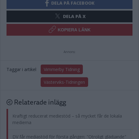
DELA PÅ FACEBOOK
DELA PÅ X
KOPIERA LÄNK
Annons:
Taggar i artikel
Vimmerby Tidning
Västerviks-Tidningen
Relaterade inlägg
Kraftigt reducerat mediestöd – så mycket får de lokala
medierna
DV får mediastöd för första gången: "Otroligt glädjande"