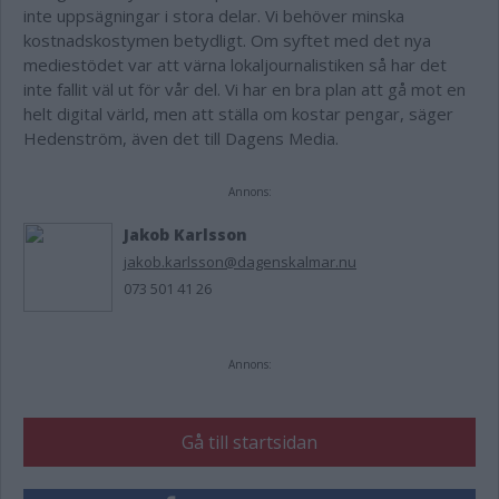
inte uppsägningar i stora delar.
Vi behöver minska
kostnadskostymen betydligt.
Om syftet med det nya
mediestödet var att värna lokaljournalistiken så har det
inte fallit väl ut för vår del. Vi har en bra plan att gå mot en
helt digital värld, men att ställa om kostar pengar, säger
Hedenström, även det till Dagens Media.
Annons:
Jakob Karlsson
jakob.karlsson@dagenskalmar.nu
073 501 41 26
Annons:
Gå till startsidan