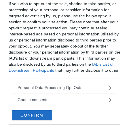
If you wish to opt-out of the sale, sharing to third parties, or
processing of your personal or sensitive information for
targeted advertising by us, please use the below opt-out
section to confirm your selection. Please note that after your
opt-out request is processed you may continue seeing
SMHI:S VARNING: Kraftig åska med
interest-based ads based on personal information utilized by
skyfallsliknande regn i dag
us or personal information disclosed to third parties prior to
your opt-out. You may separately opt-out of the further
NYHETER
05 augusti 2026 06.35
disclosure of your personal information by third parties on the
IAB’s list of downstream participants. This information may
also be disclosed by us to third parties on the
IAB’s List of
Downstream Participants
that may further disclose it to other
third parties.
Här är dyraste huset i Kalmar kommun
Please note that this website/app uses one or more Google
Personal Data Processing Opt Outs
senaste månaden – gick för 9,2 miljoner
services and may gather and store information including but
not limited to your visit or usage behaviour. You may click to
Google consents
NYHETER
03 augusti 2026 06.30
grant or deny consent to Google and its third-party tags to
use your data for below specified purposes in below Google
CONFIRM
consent section.
Annons: