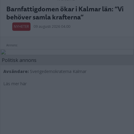
Barnfattigdomen ökar i Kalmar län: ”Vi
behöver samla krafterna”
NYHETER
09 augusti 2026 04.00
Annons:
Politisk annons
Avsändare:
Sverigedemokraterna Kalmar
Läs mer här