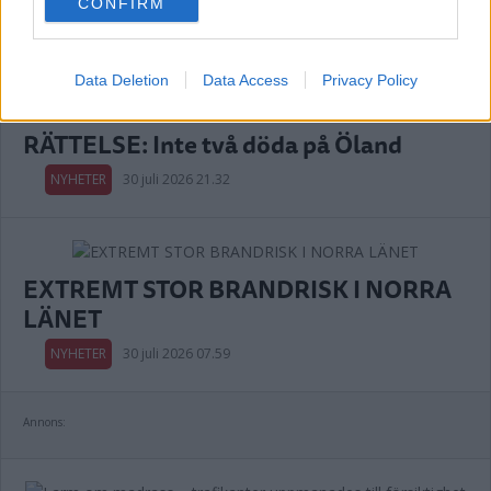
NYHETER
03 augusti 2026 06.30
CONFIRM
consent section.
Annons:
Data Deletion
Data Access
Privacy Policy
RÄTTELSE: Inte två döda på Öland
NYHETER
30 juli 2026 21.32
EXTREMT STOR BRANDRISK I NORRA
LÄNET
NYHETER
30 juli 2026 07.59
Annons: