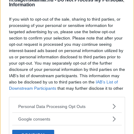
Information
NYHETER
05 augusti 2026 10.00
If you wish to opt-out of the sale, sharing to third parties, or
processing of your personal or sensitive information for
Annons:
targeted advertising by us, please use the below opt-out
section to confirm your selection. Please note that after your
opt-out request is processed you may continue seeing
interest-based ads based on personal information utilized by
us or personal information disclosed to third parties prior to
SMHI:S VARNING: Kraftig åska med
your opt-out. You may separately opt-out of the further
skyfallsliknande regn i dag
disclosure of your personal information by third parties on the
IAB’s list of downstream participants. This information may
NYHETER
05 augusti 2026 06.35
also be disclosed by us to third parties on the
IAB’s List of
Downstream Participants
that may further disclose it to other
third parties.
Please note that this website/app uses one or more Google
Personal Data Processing Opt Outs
services and may gather and store information including but
Här är dyraste huset i Kalmar kommun
not limited to your visit or usage behaviour. You may click to
Google consents
senaste månaden – gick för 9,2 miljoner
grant or deny consent to Google and its third-party tags to
use your data for below specified purposes in below Google