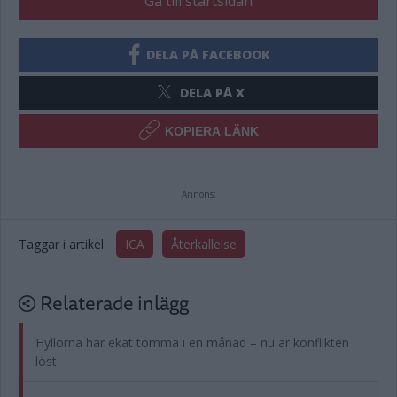
Gå till startsidan
DELA PÅ FACEBOOK
DELA PÅ X
KOPIERA LÄNK
Annons:
Taggar i artikel
ICA
Återkallelse
Relaterade inlägg
Hyllorna har ekat tomma i en månad – nu är konflikten
löst