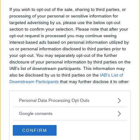
If you wish to opt-out of the sale, sharing to third parties, or
processing of your personal or sensitive information for
targeted advertising by us, please use the below opt-out
Fler än 5 000 skarvar kvar att skjuta –
section to confirm your selection. Please note that after your
nu jagar jägarna fler jägare
opt-out request is processed you may continue seeing
interest-based ads based on personal information utilized by
NYHETER
05 augusti 2026 10.00
us or personal information disclosed to third parties prior to
your opt-out. You may separately opt-out of the further
disclosure of your personal information by third parties on the
IAB’s list of downstream participants. This information may
also be disclosed by us to third parties on the
IAB’s List of
SMHI:S VARNING: Kraftig åska med
Downstream Participants
that may further disclose it to other
skyfallsliknande regn i dag
third parties.
Please note that this website/app uses one or more Google
NYHETER
Personal Data Processing Opt Outs
05 augusti 2026 06.35
services and may gather and store information including but
not limited to your visit or usage behaviour. You may click to
Google consents
grant or deny consent to Google and its third-party tags to
Annons:
use your data for below specified purposes in below Google
CONFIRM
consent section.