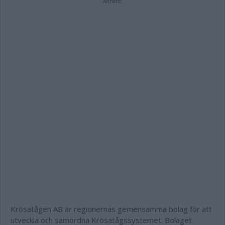
Annons:
Krösatågen AB är regionernas gemensamma bolag för att
utveckla och samordna Krösatågssystemet. Bolaget