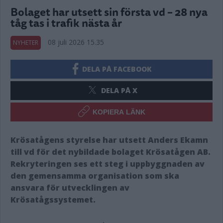
Bolaget har utsett sin första vd – 28 nya
tåg tas i trafik nästa år
08 juli 2026 15.35
NYHETER
DELA PÅ FACEBOOK
DELA PÅ X
KOPIERA LÄNK
Krösatågens styrelse har utsett Anders Ekamn
till vd för det nybildade bolaget Krösatågen AB.
Rekryteringen ses ett steg i uppbyggnaden av
den gemensamma organisation som ska
ansvara för utvecklingen av
Krösatågssystemet.