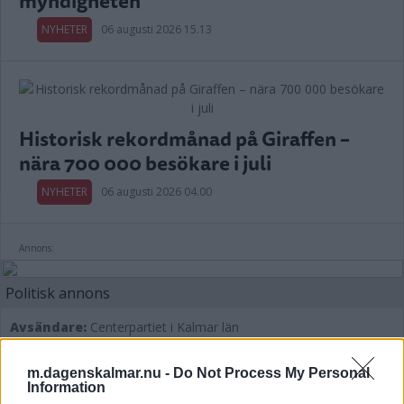
myndigheten
NYHETER
06 augusti 2026 15.13
Historisk rekordmånad på Giraffen –
nära 700 000 besökare i juli
NYHETER
06 augusti 2026 04.00
Annons:
Politisk annons
Avsändare:
Centerpartiet i Kalmar län
Läs mer här
m.dagenskalmar.nu -
Do Not Process My Personal
Information