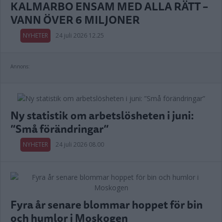
KALMARBO ENSAM MED ALLA RÄTT –
VANN ÖVER 6 MILJONER
NYHETER
24 juli 2026 12.25
Annons:
Ny statistik om arbetslösheten i juni:
”Små förändringar”
NYHETER
24 juli 2026 08.00
Fyra år senare blommar hoppet för bin
och humlor i Moskogen