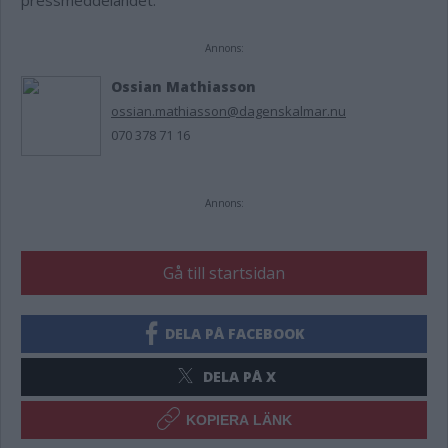
pressmeddelandet.
Annons:
Ossian Mathiasson
ossian.mathiasson@dagenskalmar.nu
070 378 71 16
Annons:
Gå till startsidan
DELA PÅ FACEBOOK
DELA PÅ X
KOPIERA LÄNK