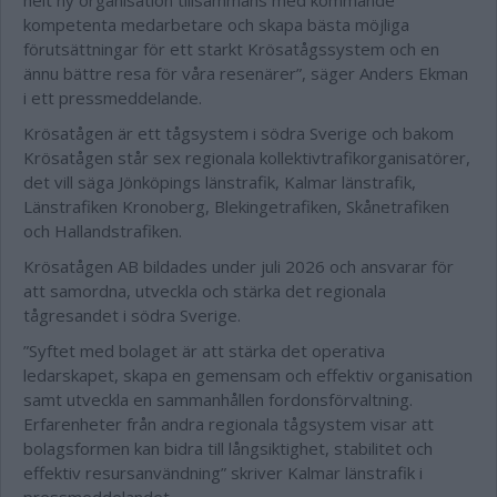
helt ny organisation tillsammans med kommande
kompetenta medarbetare och skapa bästa möjliga
förutsättningar för ett starkt Krösatågssystem och en
ännu bättre resa för våra resenärer”, säger Anders Ekman
i ett pressmeddelande.
Krösatågen är ett tågsystem i södra Sverige och bakom
Krösatågen står sex regionala kollektivtrafikorganisatörer,
det vill säga Jönköpings länstrafik, Kalmar länstrafik,
Länstrafiken Kronoberg, Blekingetrafiken, Skånetrafiken
och Hallandstrafiken.
Krösatågen AB bildades under juli 2026 och ansvarar för
att samordna, utveckla och stärka det regionala
tågresandet i södra Sverige.
”Syftet med bolaget är att stärka det operativa
ledarskapet, skapa en gemensam och effektiv organisation
samt utveckla en sammanhållen fordonsförvaltning.
Erfarenheter från andra regionala tågsystem visar att
bolagsformen kan bidra till långsiktighet, stabilitet och
effektiv resursanvändning” skriver Kalmar länstrafik i