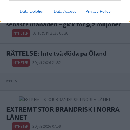
Data Deletion
Data Access
Privacy Policy
Här är dyraste huset i Kalmar kommun
senaste månaden – gick för 9,2 miljoner
NYHETER
03 augusti 2026 06.30
RÄTTELSE: Inte två döda på Öland
NYHETER
30 juli 2026 21.32
Annons:
EXTREMT STOR BRANDRISK I NORRA
LÄNET
NYHETER
30 juli 2026 07.59