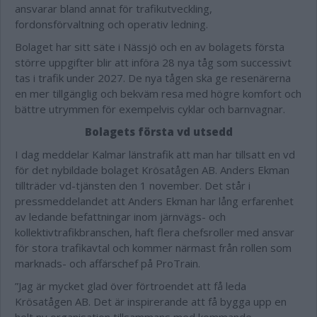
ansvarar bland annat för trafikutveckling,
fordonsförvaltning och operativ ledning.
Bolaget har sitt säte i Nässjö och en av bolagets första
större uppgifter blir att införa 28 nya tåg som successivt
tas i trafik under 2027. De nya tågen ska ge resenärerna
en mer tillgänglig och bekväm resa med högre komfort och
bättre utrymmen för exempelvis cyklar och barnvagnar.
Bolagets första vd utsedd
I dag meddelar Kalmar länstrafik att man har tillsatt en vd
för det nybildade bolaget Krösatågen AB. Anders Ekman
tillträder vd-tjänsten den 1 november. Det står i
pressmeddelandet att
Anders Ekman har lång erfarenhet
av ledande befattningar inom järnvägs- och
kollektivtrafikbranschen, haft flera chefsroller med ansvar
för stora trafikavtal och kommer närmast från rollen som
marknads- och affärschef på ProTrain.
”Jag är mycket glad över förtroendet att få leda
Krösatågen AB. Det är inspirerande att få bygga upp en