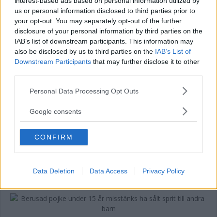
interest-based ads based on personal information utilized by
us or personal information disclosed to third parties prior to
your opt-out. You may separately opt-out of the further
Bil stoppades på Ängöleden – man
disclosure of your personal information by third parties on the
misstänks för dubbla brott
IAB’s list of downstream participants. This information may
also be disclosed by us to third parties on the
IAB’s List of
KRIM
07 augusti 2026 14.00
Downstream Participants
that may further disclose it to other
third parties.
Please note that this website/app uses one or more Google
Annons:
Personal Data Processing Opt Outs
services and may gather and store information including but
not limited to your visit or usage behaviour. You may click to
Google consents
grant or deny consent to Google and its third-party tags to
use your data for below specified purposes in below Google
Kvinna anmäler grov stöld i centrala
CONFIRM
consent section.
Kalmar i går
KRIM
07 augusti 2026 12.00
Data Deletion
Data Access
Privacy Policy