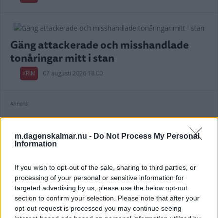
Gäng attackerade och misshandlade
tonåringar mitt i stan
KRIM
07 augusti 2026 18.00
Annons:
m.dagenskalmar.nu -
Do Not Process My Personal
Information
Står skriven hos kvinna utan att bo där –
If you wish to opt-out of the sale, sharing to third parties, or
man utreds för brott
processing of your personal or sensitive information for
targeted advertising by us, please use the below opt-out
KRIM
07 augusti 2026 16.00
section to confirm your selection. Please note that after your
opt-out request is processed you may continue seeing