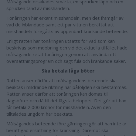
Målsägande orsakades smärta, en sprucken läpp och en
sprucken tand av misshandeln.
Tonåringen har erkänt misshandeln, men det framgår av
vad de inblandade samt ett par vittnen berättat att
misshandeln föregåtts av uppenbart kränkande beteende.
Enligt rätten har tonåringen utsatts för vad som kan
beskrivas som mobbning och vid det aktuella tillfället hade
målsägande retat tonåringen genom att använda ett
översättningsprogram och sagt fula och kränkande saker.
Ska betala låga böter
Rätten anser därför att målsägandens beteende ska
beaktas i mildrande riktning när påföljden ska bestämmas.
Rätten anser därför att tonåringen kan dömas till
dagsböter och då till det lägsta beloppet. Det gör att han
får betala 2 000 kronor för misshandeln. Även den
tilltalades ungdom har beaktats.
Målsägandes beteende före gärningen gör att han inte är
berättigad ersättning för kränkning. Däremot ska