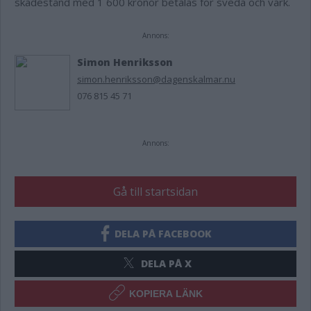
skadestånd med 1 600 kronor betalas för sveda och värk.
Annons:
Simon Henriksson
simon.henriksson@dagenskalmar.nu
076 815 45 71
Annons:
Gå till startsidan
DELA PÅ FACEBOOK
DELA PÅ X
KOPIERA LÄNK