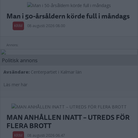
Man i 50-årsåldern körde full i måndags
KRIM
08 augusti 2026 08.00
Annons:
Politisk annons
Avsändare:
Centerpartiet i Kalmar län
Läs mer här
MAN ANHÅLLEN INATT – UTREDS FÖR
FLERA BROTT
KRIM
08 augusti 2026 06.47