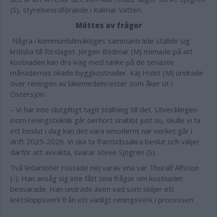
(S), styrelseordförande i Kalmar Vatten.
Möttes av frågor
Några i kommunfullmäktiges sammanträde ställde sig
kritiska till förslaget. Jörgen Bödmar (M) menade på att
kostnaden kan dra iväg med tanke på de senaste
månadernas ökade byggkostnader. Kaj Holst (M) undrade
över reningen av läkemedelsrester som åker ut i
Östersjön.
– Vi har inte slutgiltigt tagit ställning till det. Utvecklingen
inom reningsteknik går oerhört snabbt just nu, skulle vi ta
ett beslut i dag kan det vara omodernt när verket går i
drift 2025-2026. Vi ska ta framtidssäkra beslut och väljer
därför att avvakta, svarar Steve Sjögren (S).
Två ledamöter röstade nej varav ena var Thoralf Alfsson
(-). Han ansåg sig inte fått sina frågor om kostnader
besvarade. Han undrade även vad som skiljer ett
kretsloppsverk från ett vanligt reningsverk i processen.