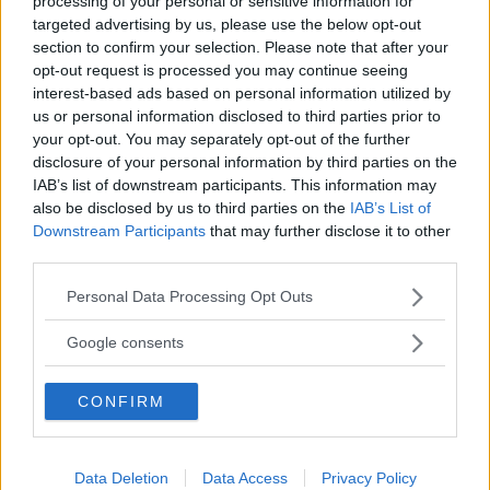
processing of your personal or sensitive information for
vill Centerpartiet bygga en helt ny klinik
targeted advertising by us, please use the below opt-out
section to confirm your selection. Please note that after your
POLITIK
04 juli 2026 08.00
opt-out request is processed you may continue seeing
interest-based ads based on personal information utilized by
us or personal information disclosed to third parties prior to
your opt-out. You may separately opt-out of the further
disclosure of your personal information by third parties on the
Skilda ingångar kring hotade skolan:
IAB’s list of downstream participants. This information may
Alliansen vill tillsätta utredning –
also be disclosed by us to third parties on the
IAB’s List of
Persson (S) öppnar för att ta över
Downstream Participants
that may further disclose it to other
third parties.
POLITIK
02 juli 2026 16.00
Please note that this website/app uses one or more Google
Personal Data Processing Opt Outs
services and may gather and store information including but
not limited to your visit or usage behaviour. You may click to
Google consents
Annons:
grant or deny consent to Google and its third-party tags to
use your data for below specified purposes in below Google
CONFIRM
consent section.
EXKLUSIV INTERVJU
Data Deletion
Data Access
Privacy Policy