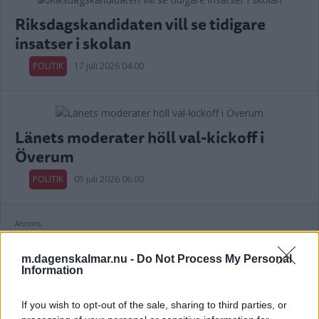
Riksdagskandidaten vill se tidigare
insatser i skolan
POLITIK
17 juli 2026 04.00
Länets moderater höll val-kickoff i
Överum
POLITIK
05 juli 2026 06.00
Annons:
m.dagenskalmar.nu -
Do Not Process My Personal
Information
Var med och stängde avdelningen – nu
If you wish to opt-out of the sale, sharing to third parties, or