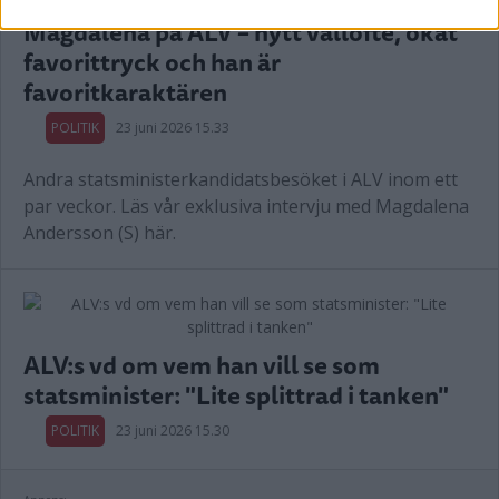
Magdalena på ALV – nytt vallöfte, ökat
favorittryck och han är
favoritkaraktären
POLITIK
23 juni 2026 15.33
Andra statsministerkandidatsbesöket i ALV inom ett
par veckor. Läs vår exklusiva intervju med Magdalena
Andersson (S) här.
ALV:s vd om vem han vill se som
statsminister: "Lite splittrad i tanken"
POLITIK
23 juni 2026 15.30