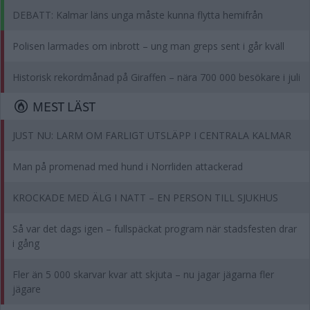
DEBATT: Kalmar läns unga måste kunna flytta hemifrån
Polisen larmades om inbrott – ung man greps sent i går kväll
Historisk rekordmånad på Giraffen – nära 700 000 besökare i juli
MEST LÄST
JUST NU: LARM OM FARLIGT UTSLÄPP I CENTRALA KALMAR
Man på promenad med hund i Norrliden attackerad
KROCKADE MED ÄLG I NATT – EN PERSON TILL SJUKHUS
Så var det dags igen – fullspäckat program när stadsfesten drar
i gång
Fler än 5 000 skarvar kvar att skjuta – nu jagar jägarna fler
jägare