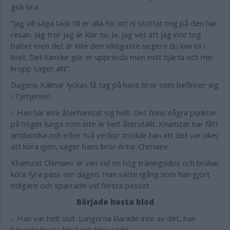
gick bra.
”Jag vill säga tack till er alla för att ni stöttat mig på den här
resan. Jag tror jag är klar nu. Ja, jag vet att jag inte tog
bältet men det är inte den viktigaste segern du kan ta i
livet. Det kanske gör er upprörda men mitt hjärta och min
kropp säger allt”.
Dagens Kalmar lyckas få tag på hans bror som befinner sig
i Tjetjenien.
– Han har inte återhämtat sig helt. Det finns några punkter
på höger lunga som inte är helt återställt. Khamzat har fått
antibiotika och efter två veckor trodde han att det var okej
att köra igen, säger hans bror Artur Chimaev.
Khamzat Chimaev är van vid en hög träningsdos och brukar
köra fyra pass om dagen. Han satte igång som han gjort
tidigare och sparrade vid första passet.
Började hosta blod
– Han var helt slut. Lungorna klarade inte av det, han
började hosta blod och blev rädd.