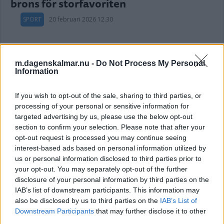
brons för storfavoriten
SPORT
20 februari 2026 12.30
Annons:
m.dagenskalmar.nu -
Do Not Process My Personal
Information
If you wish to opt-out of the sale, sharing to third parties, or
Målet uppnått – skidskyttedamerna tog
processing of your personal or sensitive information for
targeted advertising by us, please use the below opt-out
OS-silver i stafetten
section to confirm your selection. Please note that after your
opt-out request is processed you may continue seeing
SPORT
18 februari 2026 15.18
interest-based ads based on personal information utilized by
us or personal information disclosed to third parties prior to
your opt-out. You may separately opt-out of the further
disclosure of your personal information by third parties on the
VETERANEN TOG NYTT SVENSKT
IAB’s list of downstream participants. This information may
BRONS
also be disclosed by us to third parties on the
IAB’s List of
Downstream Participants
that may further disclose it to other
SPORT
18 februari 2026 13.44
third parties.