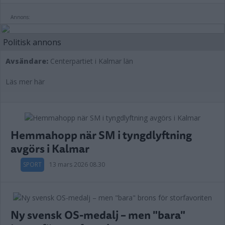
Annons:
Politisk annons
Avsändare:
Centerpartiet i Kalmar län
Läs mer här
Hemmahopp när SM i tyngdlyftning
avgörs i Kalmar
SPORT
13 mars 2026 08.30
Ny svensk OS-medalj – men "bara"