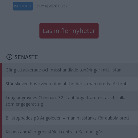
ISHOCKEY
21 maj 2026 08.57
Läs in fler nyheter
SENASTE
Gäng attackerade och misshandlade tonåringar mitt i stan
Står skriven hos kvinna utan att bo där – man utreds för brott
I dag begravdes Christian, 32 – anhöriga framför tack till alla
som engagerat sig
Bil stoppades på Ängöleden – man misstänks för dubbla brott
Kvinna anmäler grov stöld i centrala Kalmar i går