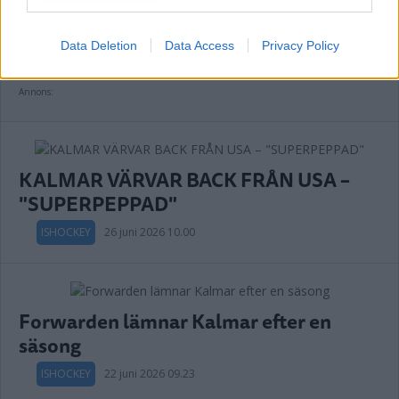
TILL VIMMERBY
ISHOCKEY
29 juni 2026 11.15
Data Deletion
Data Access
Privacy Policy
Annons:
KALMAR VÄRVAR BACK FRÅN USA –
"SUPERPEPPAD"
ISHOCKEY
26 juni 2026 10.00
Forwarden lämnar Kalmar efter en
säsong
ISHOCKEY
22 juni 2026 09.23