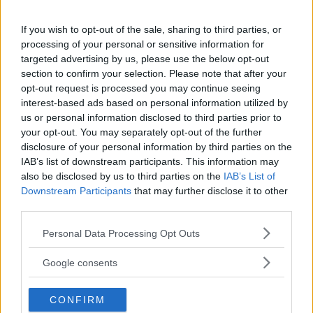
Nykomlingens värvningskalas går inte
If you wish to opt-out of the sale, sharing to third parties, or
av för hackor – KHC-duo ansluter
processing of your personal or sensitive information for
targeted advertising by us, please use the below opt-out
ISHOCKEY
21 juli 2026 17.00
section to confirm your selection. Please note that after your
opt-out request is processed you may continue seeing
interest-based ads based on personal information utilized by
Annons:
us or personal information disclosed to third parties prior to
your opt-out. You may separately opt-out of the further
disclosure of your personal information by third parties on the
IAB’s list of downstream participants. This information may
also be disclosed by us to third parties on the
IAB’s List of
VH BEVILJAS ELITLICENS – FÅR
Downstream Participants
that may further disclose it to other
DISPENS FRÅN ARENAKRAVET
third parties.
Please note that this website/app uses one or more Google
ISHOCKEY
06 juli 2026 20.05
Personal Data Processing Opt Outs
services and may gather and store information including but
not limited to your visit or usage behaviour. You may click to
Google consents
grant or deny consent to Google and its third-party tags to
use your data for below specified purposes in below Google
LÅNET BEKRÄFTAT – HAN ANSLUTER
CONFIRM
consent section.