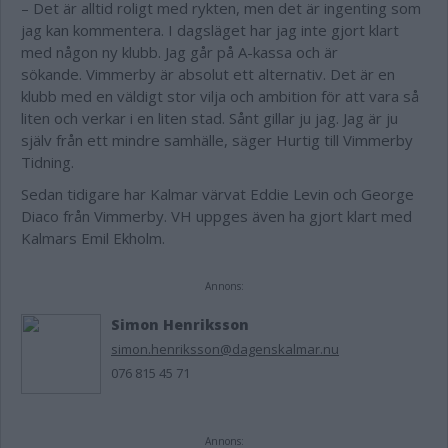
– Det är alltid roligt med rykten, men det är ingenting som
jag kan kommentera. I dagsläget har jag inte gjort klart
med någon ny klubb. Jag går på A-kassa och är
sökande. Vimmerby är absolut ett alternativ. Det är en
klubb med en väldigt stor vilja och ambition för att vara så
liten och verkar i en liten stad. Sånt gillar ju jag. Jag är ju
själv från ett mindre samhälle, säger Hurtig till Vimmerby
Tidning.
Sedan tidigare har Kalmar värvat Eddie Levin och George
Diaco från Vimmerby. VH uppges även ha gjort klart med
Kalmars Emil Ekholm.
Annons:
Simon Henriksson
simon.henriksson@dagenskalmar.nu
076 815 45 71
Annons: