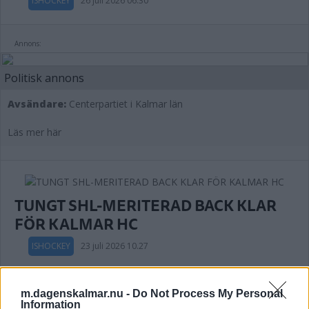
ISHOCKEY
26 juli 2026 06.30
Annons:
Politisk annons
Avsändare:
Centerpartiet i Kalmar län
Läs mer här
TUNGT SHL-MERITERAD BACK KLAR
FÖR KALMAR HC
ISHOCKEY
23 juli 2026 10.27
m.dagenskalmar.nu -
Do Not Process My Personal
Information