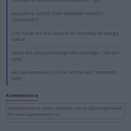
Levin blev en vinnare mot moderklubben – igen
KALMAR HC KÖRDE ÖVER VIMMERBY HOCKEY I
LÄNSDERBYT
LIVE: Fjärde och sista chansen för Vimmerby att besegra
Kalmar
Levins NHL-skoj med George efter värvningen: "Gör stor
nytta"
KALMAR VANN MED STORA SIFFROR MOT VIMMERBY
IGEN
Kommentera
Kommentarerna nedan omfattas inte av utgivningsbeviset
för www.dagenskalmar.nu.