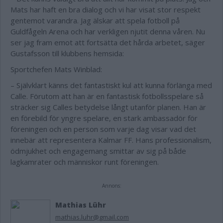
Mats har haft en bra dialog och vi har visat stor respekt
gentemot varandra. Jag älskar att spela fotboll på
Guldfågeln Arena och har verkligen njutit denna våren. Nu
ser jag fram emot att fortsätta det hårda arbetet, säger
Gustafsson till klubbens hemsida:
Sportchefen Mats Winblad:
– Självklart känns det fantastiskt kul att kunna förlänga med
Calle. Förutom att han är en fantastisk fotbollsspelare så
sträcker sig Calles betydelse långt utanför planen. Han är
en förebild för yngre spelare, en stark ambassadör för
föreningen och en person som varje dag visar vad det
innebär att representera Kalmar FF. Hans professionalism,
ödmjukhet och engagemang smittar av sig på både
lagkamrater och människor runt föreningen.
Annons:
Mathias Lühr
mathias.luhr@gmail.com