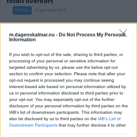
totalt överkört
FOTBOLL
20 juni 2026 19.15
m.dagenskalmar.nu -
Do Not Process My Personal
Annons:
Information
Politisk annons
If you wish to opt-out of the sale, sharing to third parties, or
processing of your personal or sensitive information for
Avsändare:
Centerpartiet i Kalmar län
targeted advertising by us, please use the below opt-out
section to confirm your selection. Please note that after your
Läs mer här
opt-out request is processed you may continue seeing
interest-based ads based on personal information utilized by
us or personal information disclosed to third parties prior to
your opt-out. You may separately opt-out of the further
DRÖMSTART FÖR SVERIGE – VANN
disclosure of your personal information by third parties on the
IAB’s list of downstream participants. This information may
STORT MOT TUNISIEN
also be disclosed by us to third parties on the
IAB’s List of
Downstream Participants
FOTBOLL
15 juni 2026 04.55
that may further disclose it to other
third parties.