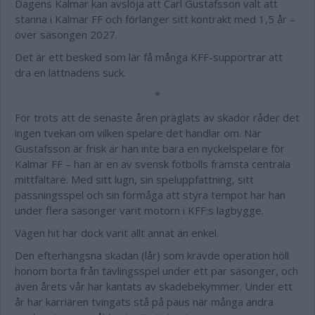
Dagens Kalmar kan avslöja att Carl Gustafsson valt att
stanna i Kalmar FF och förlänger sitt kontrakt med 1,5 år –
över säsongen 2027.
Det är ett besked som lär få många KFF-supportrar att
dra en lättnadens suck.
*
För trots att de senaste åren präglats av skador råder det
ingen tvekan om vilken spelare det handlar om. När
Gustafsson är frisk är han inte bara en nyckelspelare för
Kalmar FF – han är en av svensk fotbolls främsta centrala
mittfältare. Med sitt lugn, sin speluppfattning, sitt
passningsspel och sin förmåga att styra tempot har han
under flera säsonger varit motorn i KFF:s lagbygge.
Vägen hit har dock varit allt annat än enkel.
Den efterhängsna skadan (lår) som krävde operation höll
honom borta från tävlingsspel under ett par säsonger, och
även årets vår har kantats av skadebekymmer. Under ett
år har karriären tvingats stå på paus när många andra