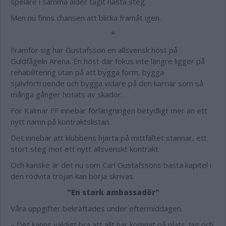
spelare i samma ålder tagit nästa steg.
Men nu finns chansen att blicka framåt igen.
*
Framför sig har Gustafsson en allsvensk höst på
Guldfågeln Arena. En höst där fokus inte längre ligger på
rehabilitering utan på att bygga form, bygga
självförtroende och bygga vidare på den karriär som så
många gånger hotats av skador.
För Kalmar FF innebär förlängningen betydligt mer än ett
nytt namn på kontraktslistan.
Det innebär att klubbens hjärta på mittfältet stannar, ett
stort steg mot ett nytt allsvenskt kontrakt.
Och kanske är det nu som Carl Gustafssons bästa kapitel i
den rödvita tröjan kan börja skrivas.
"En stark ambassadör"
Våra uppgifter bekräftades under eftermiddagen.
– Det känns väldigt bra att allt har kommit på plats. Jag och