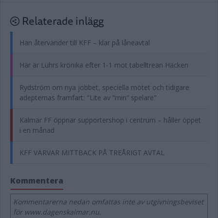
Relaterade inlägg
Han återvänder till KFF – klar på låneavtal
Här är Lührs krönika efter 1-1 mot tabelltrean Häcken
Rydström om nya jobbet, speciella mötet och tidigare
adepternas framfart: "Lite av “min” spelare"
Kalmar FF öppnar supportershop i centrum – håller öppet
i en månad
KFF VÄRVAR MITTBACK PÅ TREÅRIGT AVTAL
Kommentera
Kommentarerna nedan omfattas inte av utgivningsbeviset
för www.dagenskalmar.nu.