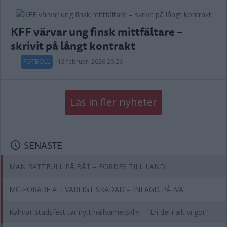
KFF värvar ung finsk mittfältare –
skrivit på långt kontrakt
FOTBOLL
13 februari 2026 20.26
Läs in fler nyheter
SENASTE
MAN RATTFULL PÅ BÅT – FÖRDES TILL LAND
MC-FÖRARE ALLVARLIGT SKADAD – INLAGD PÅ IVA
Kalmar Stadsfest tar nytt hållbarhetskliv – ”En del i allt vi gör”