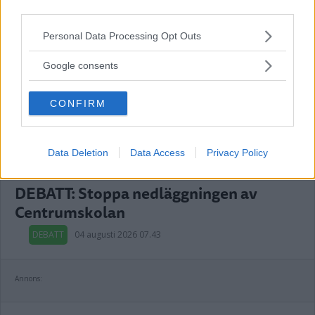
third parties.
Annons:
Please note that this website/app uses one or more Google
Personal Data Processing Opt Outs
services and may gather and store information including but
not limited to your visit or usage behaviour. You may click to
Google consents
DEBATT: Värna våra svenska
grant or deny consent to Google and its third-party tags to
use your data for below specified purposes in below Google
värderingar
CONFIRM
consent section.
DEBATT
04 augusti 2026 17.00
Data Deletion
Data Access
Privacy Policy
DEBATT: Stoppa nedläggningen av
Centrumskolan
DEBATT
04 augusti 2026 07.43
Annons: