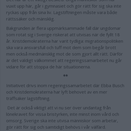
vuxit upp här, går i gymnasiet och gör rätt för sig ska inte
ryckas upp från sina liv. Lagstiftningen måste vara både
rättssäker och mänsklig.
Bakgrunden är flera uppmärksammade fall där ungdomar
som rotat sig i Sverige riskerat att utvisas när de fyllt 18
år.
Kristdemokraterna har varit tydliga: migrationspolitiken
ska vara ansvarsfull och tuff mot dem som begår brott
men också medmänsklig mot de som gjort allt rätt. Därför
är det väldigt välkommet att regeringssamarbetet nu går
vidare för att stoppa de här situationerna.
**
Initiativet drivs inom regeringssamarbetet där Ebba Busch
och Kristdemokraterna har lyft behovet av en mer
träffsäker lagstiftning.
Det är också viktigt att vi nu ser över undantag från
lönekravet för vissa bristyrken, inte minst inom vård och
omsorg. Sverige ska inte utvisa människor som arbetar,
gör rätt för sig och samtidigt behövs i vår välfärd.