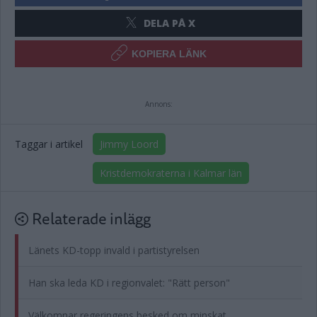
DELA PÅ X
KOPIERA LÄNK
Annons:
Taggar i artikel
Jimmy Loord
Kristdemokraterna i Kalmar län
Relaterade inlägg
Länets KD-topp invald i partistyrelsen
Han ska leda KD i regionvalet: "Rätt person"
Välkomnar regeringens besked om minskat