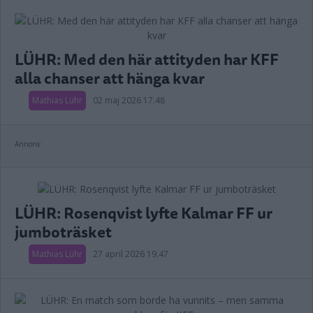
LÜHR: Med den här attityden har KFF
alla chanser att hänga kvar
Mathias Lühr
02 maj 2026 17.48
Annons:
LÜHR: Rosenqvist lyfte Kalmar FF ur
jumboträsket
Mathias Lühr
27 april 2026 19.47