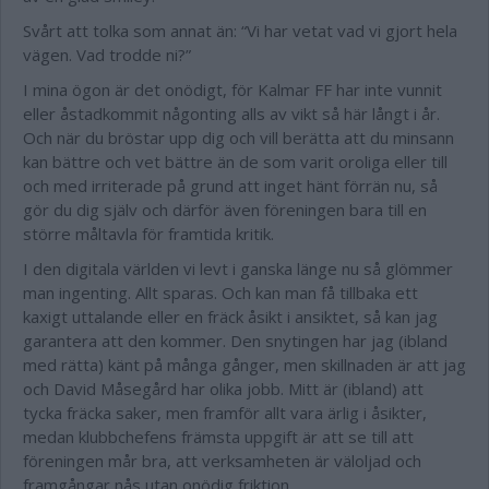
Svårt att tolka som annat än: “Vi har vetat vad vi gjort hela
vägen. Vad trodde ni?”
I mina ögon är det onödigt, för Kalmar FF har inte vunnit
eller åstadkommit någonting alls av vikt så här långt i år.
Och när du bröstar upp dig och vill berätta att du minsann
kan bättre och vet bättre än de som varit oroliga eller till
och med irriterade på grund att inget hänt förrän nu, så
gör du dig själv och därför även föreningen bara till en
större måltavla för framtida kritik.
I den digitala världen vi levt i ganska länge nu så glömmer
man ingenting. Allt sparas. Och kan man få tillbaka ett
kaxigt uttalande eller en fräck åsikt i ansiktet, så kan jag
garantera att den kommer. Den snytingen har jag (ibland
med rätta) känt på många gånger, men skillnaden är att jag
och David Måsegård har olika jobb. Mitt är (ibland) att
tycka fräcka saker, men framför allt vara ärlig i åsikter,
medan klubbchefens främsta uppgift är att se till att
föreningen mår bra, att verksamheten är väloljad och
framgångar nås utan onödig friktion.