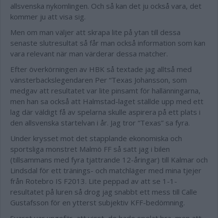
allsvenska nykomlingen. Och så kan det ju också vara, det
kommer ju att visa sig.
Men om man väljer att skrapa lite på ytan till dessa
senaste slutresultat så får man också information som kan
vara relevant när man värderar dessa matcher.
Efter överkörningen av HBK så textade jag alltså med
vänsterbackslegendaren Per “Texas Johansson, som
medgav att resultatet var lite pinsamt för hallänningarna,
men han sa också att Halmstad-laget ställde upp med ett
lag där väldigt få av spelarna skulle aspirera på ett plats i
den allsvenska startelvan i år. Jag tror “Texas” sa fyra.
Under krysset mot det stapplande ekonomiska och
sportsliga monstret Malmö FF så satt jag i bilen
(tillsammans med fyra tjattrande 12-åringar) till Kalmar och
Lindsdal för ett tränings- och matchläger med mina tjejer
från Rotebro IS F2013. Lite peppad av att se 1-1-
resultatet på luren så drog jag snabbt ett mess till Calle
Gustafsson för en ytterst subjektiv KFF-bedömning.