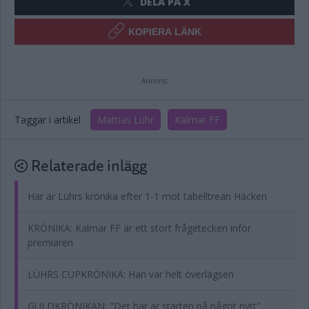
DELA PÅ X
KOPIERA LÄNK
Annons:
Taggar i artikel
Mattias Lühr
Kalmar FF
Relaterade inlägg
Här är Lührs krönika efter 1-1 mot tabelltrean Häcken
KRÖNIKA: Kalmar FF är ett stort frågetecken inför
premiären
LÜHRS CUPKRÖNIKA: Han var helt överlägsen
GULDKRÖNIKAN: "Det här är starten på något nytt"