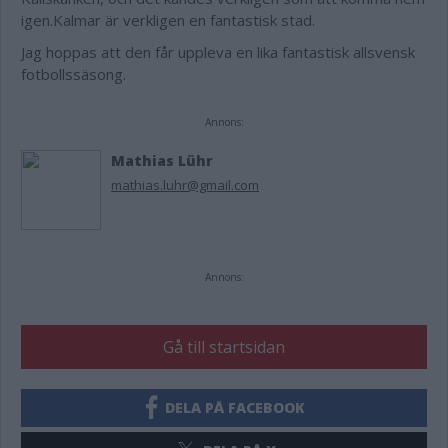
igen.Kalmar är verkligen en fantastisk stad.
Jag hoppas att den får uppleva en lika fantastisk allsvensk
fotbollssäsong.
Annons:
Mathias Lühr
mathias.luhr@gmail.com
Annons:
Gå till startsidan
DELA PÅ FACEBOOK