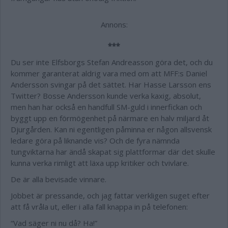
Annons:
***
Du ser inte Elfsborgs Stefan Andreasson göra det, och du
kommer garanterat aldrig vara med om att MFF:s Daniel
Andersson svingar på det sättet. Har Hasse Larsson ens
Twitter? Bosse Andersson kunde verka kaxig, absolut,
men han har också en handfull SM-guld i innerfickan och
byggt upp en förmögenhet på närmare en halv miljard åt
Djurgården. Kan ni egentligen påminna er någon allsvensk
ledare göra på liknande vis? Och de fyra nämnda
tungviktarna har ändå skapat sig plattformar där det skulle
kunna verka rimligt att läxa upp kritiker och tvivlare.
De är alla bevisade vinnare.
Jobbet är pressande, och jag fattar verkligen suget efter
att få vråla ut, eller i alla fall knappa in på telefonen:
“Vad säger ni nu då? Ha!”