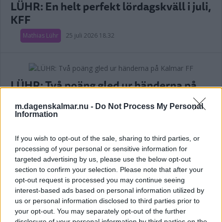
LÜHR: En helt perfekt lördagskväll i juli,
KFF
Mathias Lühr
25 juli 2026 18.32
LÜHR: Två poäng gled ur händerna på
Kalmar FF
m.dagenskalmar.nu -
Do Not Process My Personal
Information
Mathias Lühr
20 juli 2026 20.31
If you wish to opt-out of the sale, sharing to third parties, or
Annons:
processing of your personal or sensitive information for
targeted advertising by us, please use the below opt-out
section to confirm your selection. Please note that after your
opt-out request is processed you may continue seeing
interest-based ads based on personal information utilized by
LÜHR: Klasskillnaden blev för stor –
us or personal information disclosed to third parties prior to
your opt-out. You may separately opt-out of the further
långt ifrån att kunna störa ett topplag
disclosure of your personal information by third parties on the