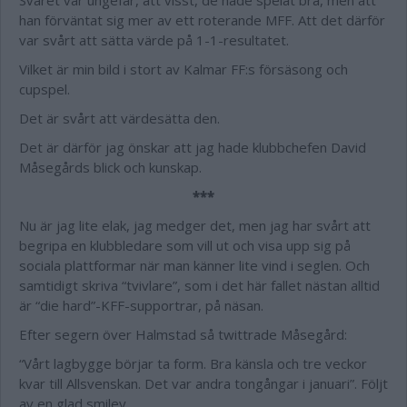
Svaret var ungefär, att visst, de hade spelat bra, men att
han förväntat sig mer av ett roterande MFF. Att det därför
var svårt att sätta värde på 1-1-resultatet.
Vilket är min bild i stort av Kalmar FF:s försäsong och
cupspel.
Det är svårt att värdesätta den.
Det är därför jag önskar att jag hade klubbchefen David
Måsegårds blick och kunskap.
***
Nu är jag lite elak, jag medger det, men jag har svårt att
begripa en klubbledare som vill ut och visa upp sig på
sociala plattformar när man känner lite vind i seglen. Och
samtidigt skriva “tvivlare”, som i det här fallet nästan alltid
är “die hard”-KFF-supportrar, på näsan.
Efter segern över Halmstad så twittrade Måsegård:
“Vårt lagbygge börjar ta form. Bra känsla och tre veckor
kvar till Allsvenskan. Det var andra tongångar i januari”. Följt
av en glad smiley.