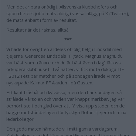
Men det är bara onödigt. Allsvenska klubbchefers och
sportchefers jobb mäts aldrig i vassa inlägg på X (Twitter),
de mäts enbart i form av resultat.
Resultat när det räknas, alltså.
***
Vi hade för övrigt en alldeles otrolig helg i Lindsdal med
tjejerna. Generösa Lindsdals IF (tack, Magnus Magni, du
var bäst som tränare och du är bäst även i dag) lät oss
ockupera klubbhuset i två nätter, vi fick möta duktiga LIF
F2012 i ett par matcher och på söndagen lirade vi mot
nyskapade Kalmar FF Akademi på Gasten.
Ett känt blåshål och kylväska, men den här söndagen så
strålade vårsolen och vinden var knappt märkbar. Jag var
oerhört stolt och glad över att få visa upp staden och de
bägge motståndarlagen för lyckliga Rotan-tjejer och mina
ledarkollegor.
Den goda maten hämtade vi i mitt gamla vardagsrum,
Kallskänken, och det kändes verkligen som att komma hem