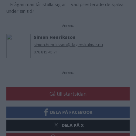
– Frågan man får ställa sig är – vad presterade de själva
under sin tid?
Annons:
Simon Henriksson
simon.henriksson@dagenskalmar.nu
076 815 45 71
Annons:
Gå till startsidan
DELA PÅ FACEBOOK
DELA PÅ X