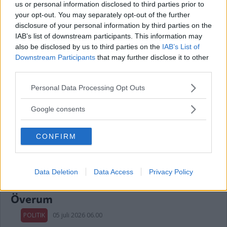
us or personal information disclosed to third parties prior to
Politisk annons
your opt-out. You may separately opt-out of the further
disclosure of your personal information by third parties on the
Avsändare:
Centerpartiet i Kalmar län
IAB’s list of downstream participants. This information may
also be disclosed by us to third parties on the
IAB’s List of
Läs mer här
Downstream Participants
that may further disclose it to other
third parties.
Please note that this website/app uses one or more Google
Personal Data Processing Opt Outs
services and may gather and store information including but
Riksdagskandidaten vill se tidigare
not limited to your visit or usage behaviour. You may click to
Google consents
insatser i skolan
grant or deny consent to Google and its third-party tags to
use your data for below specified purposes in below Google
POLITIK
17 juli 2026 04.00
CONFIRM
consent section.
Data Deletion
Data Access
Privacy Policy
Länets moderater höll val-kickoff i
Överum
POLITIK
05 juli 2026 06.00