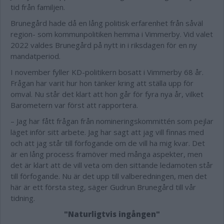
tid från familjen.
Brunegård hade då en lång politisk erfarenhet från såväl
region- som kommunpolitiken hemma i Vimmerby. Vid valet
2022 valdes Brunegård på nytt in i riksdagen för en ny
mandatperiod.
I november fyller KD-politikern bosatt i Vimmerby 68 år.
Frågan har varit hur hon tänker kring att ställa upp för
omval. Nu står det klart att hon går för fyra nya år, vilket
Barometern var först att rapportera.
– Jag har fått frågan från nomineringskommittén som pejlar
läget inför sitt arbete. Jag har sagt att jag vill finnas med
och att jag står till förfogande om de vill ha mig kvar. Det
är en lång process framöver med många aspekter, men
det är klart att de vill veta om den sittande ledamoten står
till förfogande. Nu är det upp till valberedningen, men det
här är ett första steg, säger Gudrun Brunegård till vår
tidning.
"Naturligtvis ingången"