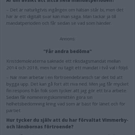
Är din avsikt att sitta hela mandatperioden?
– Det är naturligtvis ingången om hälsan står bi, men det
här är ett digitalt svar kan man säga. Man tackar ja till
mandatperioden och får sedan se vad som händer.
Annons:
"Får andra bedöma"
Kristdemokraterna saknade ett riksdagsmandat mellan
2014 och 2018, men har nu tagit ett mandat i två val i följd.
– När man arbetar i en förtroendebransch tar det tid att
bygga upp. Det kan gå fort att riva ned. Men jag får mycket
fin respons från folk som tycker att jag gör ett bra arbete.
Sedan får nomineringskommittén göra sin
helhetsbedömning kring vad som är bäst för länet och för
partiet.
Hur tycker du själv att du har förvaltat Vimmerby-
och länsbornas förtroende?