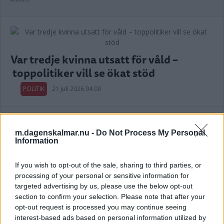
Var tredje kvinna utsatt för våld –
toppolitiker vill se ökat stöd
POLITIK
21 juli 2026 04.00
m.dagenskalmar.nu -
Do Not Process My Personal
Information
Kalmar län förlorar mandat i riksdagen
– lokala politikerna får extra tufft
If you wish to opt-out of the sale, sharing to third parties, or
processing of your personal or sensitive information for
POLITIK
19 juli 2026 12.00
targeted advertising by us, please use the below opt-out
section to confirm your selection. Please note that after your
opt-out request is processed you may continue seeing
Annons:
interest-based ads based on personal information utilized by