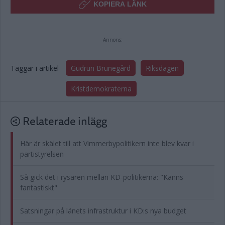
KOPIERA LÄNK
Annons:
Taggar i artikel
Gudrun Brunegård
Riksdagen
Kristdemokraterna
Relaterade inlägg
Här är skälet till att Vimmerbypolitikern inte blev kvar i
partistyrelsen
Så gick det i rysaren mellan KD-politikerna: "Känns
fantastiskt"
Satsningar på länets infrastruktur i KD:s nya budget