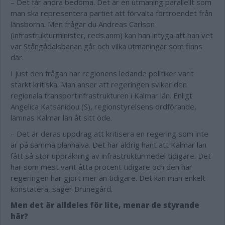
– Det får andra bedöma. Det är en utmaning parallellt som
man ska representera partiet att förvalta förtroendet från
länsborna. Men frågar du Andreas Carlson
(infrastrukturminister, reds.anm) kan han intyga att han vet
var Stångådalsbanan går och vilka utmaningar som finns
där.
I just den frågan har regionens ledande politiker varit
starkt kritiska. Man anser att regeringen sviker den
regionala transportinfrastrukturen i Kalmar län. Enligt
Angelica Katsanidou (S), regionstyrelsens ordförande,
lämnas Kalmar län åt sitt öde.
– Det är deras uppdrag att kritisera en regering som inte
är på samma planhalva. Det har aldrig hänt att Kalmar län
fått så stor uppräkning av infrastrukturmedel tidigare. Det
har som mest varit åtta procent tidigare och den här
regeringen har gjort mer än tidigare. Det kan man enkelt
konstatera, säger Brunegård.
Men det är alldeles för lite, menar de styrande
här?