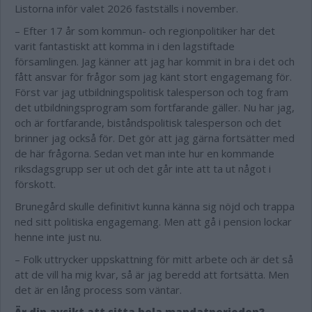
Listorna inför valet 2026 fastställs i november.
– Efter 17 år som kommun- och regionpolitiker har det
varit fantastiskt att komma in i den lagstiftade
församlingen. Jag känner att jag har kommit in bra i det och
fått ansvar för frågor som jag känt stort engagemang för.
Först var jag utbildningspolitisk talesperson och tog fram
det utbildningsprogram som fortfarande gäller. Nu har jag,
och är fortfarande, biståndspolitisk talesperson och det
brinner jag också för. Det gör att jag gärna fortsätter med
de här frågorna. Sedan vet man inte hur en kommande
riksdagsgrupp ser ut och det går inte att ta ut något i
förskott.
Brunegård skulle definitivt kunna känna sig nöjd och trappa
ned sitt politiska engagemang. Men att gå i pension lockar
henne inte just nu.
– Folk uttrycker uppskattning för mitt arbete och är det så
att de vill ha mig kvar, så är jag beredd att fortsätta. Men
det är en lång process som väntar.