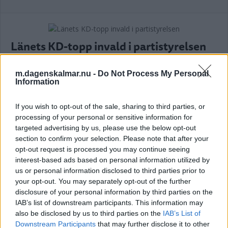
Länets KD-topp invald i partistyrelsen
POLITIK
16 november 2025 14.48
m.dagenskalmar.nu -
Do Not Process My Personal
Information
If you wish to opt-out of the sale, sharing to third parties, or
Han ska leda KD i regionvalet: "Rätt
processing of your personal or sensitive information for
person"
targeted advertising by us, please use the below opt-out
section to confirm your selection. Please note that after your
POLITIK
02 oktober 2025 07.55
opt-out request is processed you may continue seeing
interest-based ads based on personal information utilized by
us or personal information disclosed to third parties prior to
Annons:
your opt-out. You may separately opt-out of the further
disclosure of your personal information by third parties on the
IAB’s list of downstream participants. This information may
also be disclosed by us to third parties on the
IAB’s List of
Downstream Participants
that may further disclose it to other