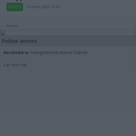
DEBATT
10 mars 2026 13.00
Annons:
Politisk annons
Avsändare:
Sverigedemokraterna Kalmar
Läs mer här